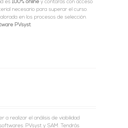
dad es
100% online
y contarás con acceso
rial necesario para superar el curso.
alorada en los procesos de selección.
oftware PVsyst
.
a realizar el análisis de viabilidad
 softwares: PVsyst y SAM. Tendrás