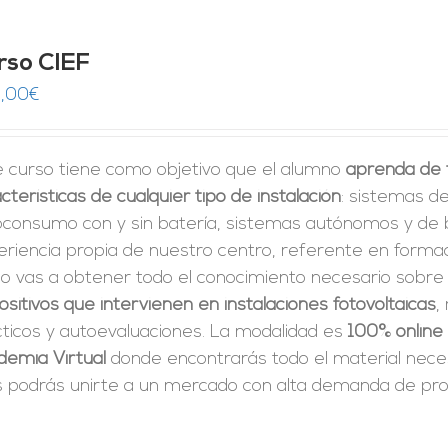
rso CIEF
,00
€
e curso tiene como objetivo que el alumno
aprenda de f
cterísticas de cualquier tipo de instalación
: sistemas de
oconsumo con y sin batería, sistemas autónomos y de 
riencia propia de nuestro centro, referente en formac
so vas a obtener todo el conocimiento necesario sobre
ositivos que intervienen en instalaciones fotovoltaicas
,
cticos y autoevaluaciones. La modalidad es
100% online
demia Virtual
donde encontrarás todo el material neces
 podrás unirte a un mercado con alta demanda de prof