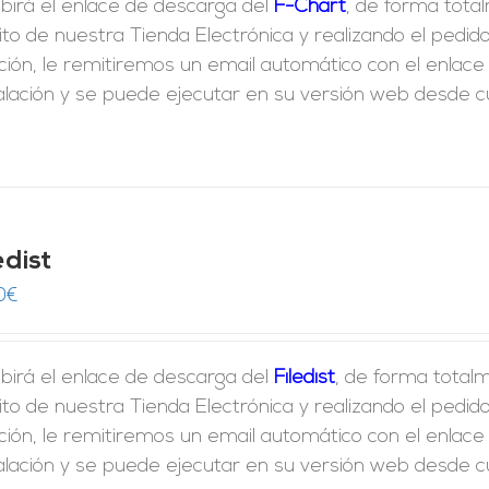
birá el enlace de descarga del
F-Chart
, de forma tota
ito de nuestra Tienda Electrónica y realizando el ped
ción, le remitiremos un email automático con el enlac
alación y se puede ejecutar en su versión web desde cua
edist
0
€
birá el enlace de descarga del
Filedist
, de forma totalm
ito de nuestra Tienda Electrónica y realizando el ped
ción, le remitiremos un email automático con el enlac
alación y se puede ejecutar en su versión web desde cua