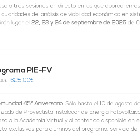
eso a tres sesiones en directo en las que abordaremos 
icularidades del análisis de viabilidad económica en 
rán lugar el
22, 23 y 24 de septiembre de 2026
de 09
ograma PIE-FV
El
El
625,00
€
,00
€
precio
precio
original
actual
rtunidad 45º Aniversario.
Sólo hasta el 10 de agosto d
era:
es:
zado de Proyectista Instalador de Energía Fotovoltaica 
1.250,00€.
625,00€.
so a la Academia Virtual y al contenido disponible en e
cto exclusivas para alumnos del programa, servicio de t