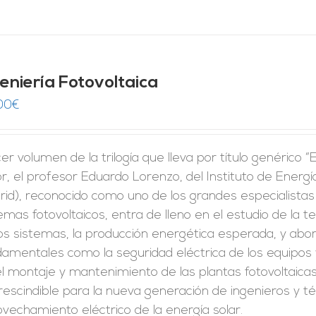
geniería Fotovoltaica
00
€
er volumen de la trilogía que lleva por título genérico “
r, el profesor Eduardo Lorenzo, del Instituto de Energí
id), reconocido como uno de los grandes especialistas 
emas fotovoltaicos, entra de lleno en el estudio de la 
los sistemas, la producción energética esperada, y ab
amentales como la seguridad eléctrica de los equipos 
l montaje y mantenimiento de las plantas fotovoltaicas.
escindible para la nueva generación de ingenieros y t
vechamiento eléctrico de la energía solar.