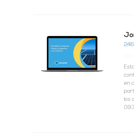
Jo
246
RRITO
/
LES
Esta
cont
en 
par
los 
09:3