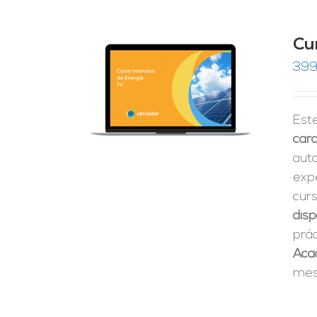
Cu
399
RRITO
/
LES
Est
cara
aut
expe
cur
disp
prá
Aca
mes