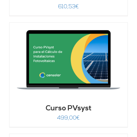
610,53
€
Curso PVsyst
499,00
€