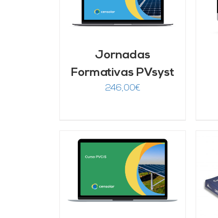
LLES
Jornadas
Formativas PVsyst
246,00
€
ARRITO
/
LLES
AÑADIR AL CARRITO
/
DETALLES