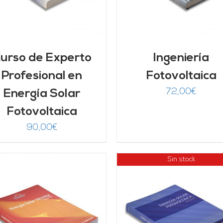
urso de Experto
Ingeniería
Profesional en
Fotovoltaica
72,00
€
Energía Solar
Fotovoltaica
90,00
€
Sin stock
AÑADIR AL CARRITO
DETALLES