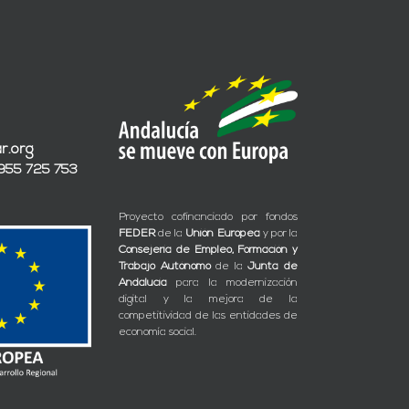
r.org
 955 725 753
Proyecto cofinanciado por fondos
FEDER
de la
Unión Europea
y por la
Consejería de Empleo, Formación y
Trabajo Autónomo
de la
Junta de
Andalucía
para la modernización
digital y la mejora de la
competitividad de las entidades de
economía social.