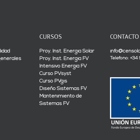
CURSOS
CONTACTO
lidad
Proy. Inst. Energía Solar
info@censola
Teléfono: +34
generales
Proy. Inst. Energía FV
Intensivo Energía FV
Curso PVsyst
Curso PVgis
Diseño Sistemas FV
Mantenimiento de
Sistemas FV