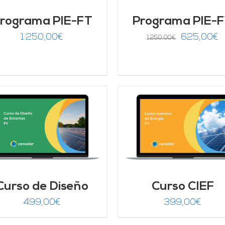
rograma PIE-FT
Programa PIE-
El
El
1.250,00
€
625,00
€
1.250,00
€
precio
p
original
a
era:
e
1.250,00€.
6
AÑADIR AL CARRITO
/
AÑADIR AL CARRITO
DETALLES
DETALLES
Curso de Diseño
Curso CIEF
499,00
€
399,00
€