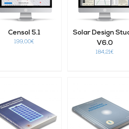
DETALLES
Censol 5.1
Solar Design Stu
199,00
€
V6.0
184,21
€
AÑADIR AL CARRITO
/
AÑADIR AL CARRITO
DETALLES
DETALLES