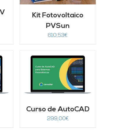
FV
Kit Fotovoltaico
PVSun
recio
610,53
€
ctual
s:
25,00€.
/
Curso de AutoCAD
299,00
€