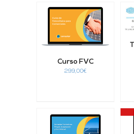
AÑADIR AL CARRITO
/
DETALLES
ARRITO
/
LLES
T
Curso FVC
299,00
€
ARRITO
/
DETALLES