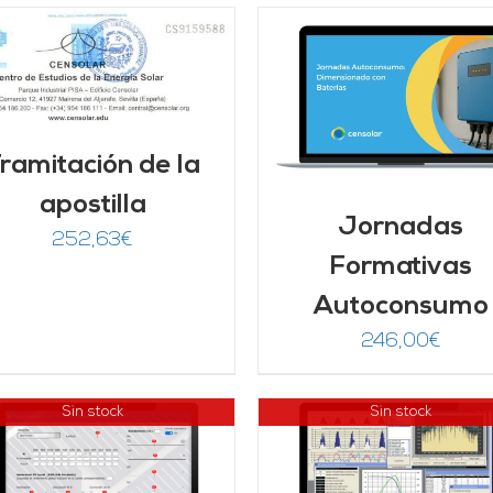
AÑADIR AL CARRITO
/
AÑADIR AL CARRITO
DETALLES
DETALLES
ramitación de la
apostilla
Jornadas
252,63
€
Formativas
Autoconsumo
246,00
€
Sin stock
Sin stock
AÑADIR AL CARRITO
DETALLES