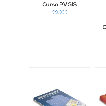
Curso PVGIS
99,00
€
C
ARRITO
/
AÑADIR AL CARRITO
/