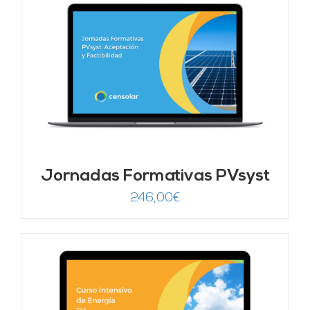
era:
es:
1.250,00€.
625,00€.
Jornadas Formativas PVsyst
246,00
€