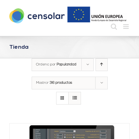
Saltar
al
contenido
Tienda
Ordena por
Popularidad
Mostrar
36 productos