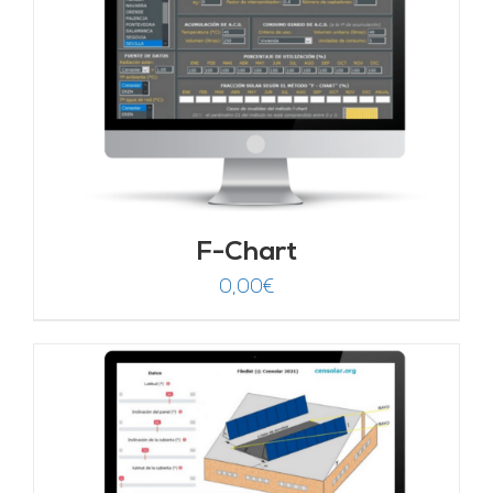
F-Chart
0,00
€