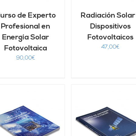
urso de Experto
Radiación Solar
Profesional en
Dispositivos
Energía Solar
Fotovoltaicos
47,00
€
Fotovoltaica
90,00
€
AÑADIR AL CARRITO
/
AÑADIR AL CARRITO
DETALLES
DETALLES