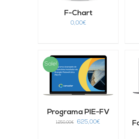
F-Chart
0,00
€
Sale!
ARRITO
/
AÑADIR AL CARRITO
/
LLES
DETALLES
Programa PIE-FV
El
El
625,00
€
F
1.250,00
€
precio
precio
original
actual