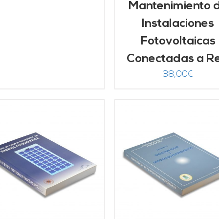
Mantenimiento 
Instalaciones
Fotovoltaicas
Conectadas a R
38,00
€
AÑADIR AL CARRITO
/
Valorado
AÑADIR AL CARRITO
DETALLES
con
5.00
de 5
DETALLES