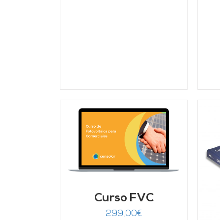
ARRITO
/
LLES
AÑADIR AL CARRITO
/
DETALLES
Curso FVC
299,00
€