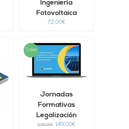
Ingeniería
Fotovoltaica
72,00
€
Sale!
/
Jornadas
Formativas
Legalización
El
El
149,00
€
246,00
€