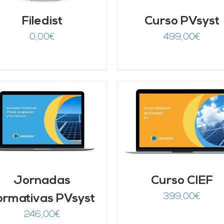
Filedist
Curso PVsyst
0,00
€
499,00
€
AÑADIR AL CARRITO
/
DETALLES
AÑADIR AL CARRITO
DETALLES
Jornadas
Curso CIEF
399,00
€
ormativas PVsyst
246,00
€