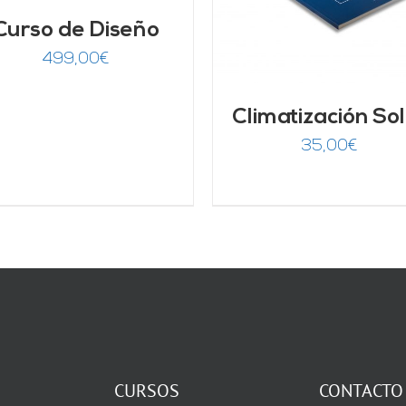
Curso de Diseño
499,00
€
Climatización So
35,00
€
CURSOS
CONTACTO