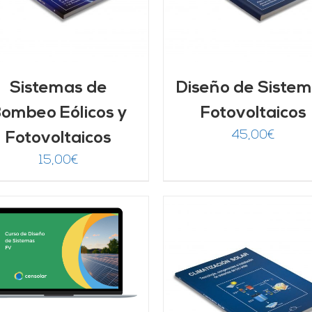
Sistemas de
Diseño de Siste
ombeo Eólicos y
Fotovoltaicos
45,00
€
Fotovoltaicos
15,00
€
AÑADIR AL CARRITO
/
AÑADIR AL CARRITO
DETALLES
DETALLES