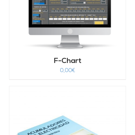
F-Chart
0,00
€