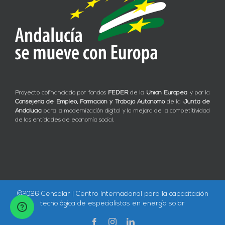
Proyecto cofinanciado por fondos
FEDER
de la
Unión Europea
y por la
Consejería de Empleo, Formación y Trabajo Autónomo
de la
Junta de
Andalucía
para la modernización digital y la mejora de la competitividad
de las entidades de economía social.
©
2026 Censolar | Centro Internacional para la capacitación
tecnológica de especialistas en energía solar
Facebook
Instagram
LinkedIn