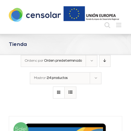
Saltar
al
contenido
Tienda
Ordena por
Orden predeterminado
Mostrar
24 productos
Sale!