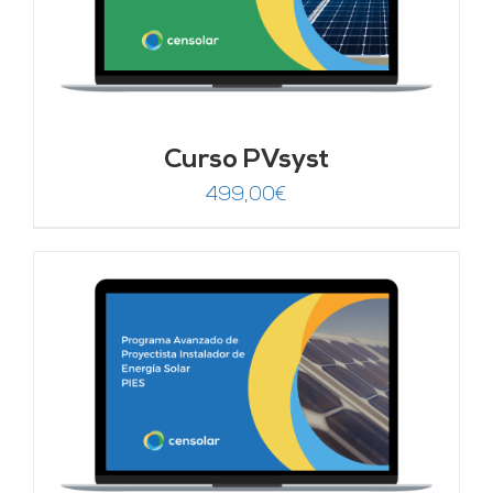
Curso PVsyst
499,00
€