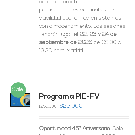
de casos prácticos las
particularidades del análisis de
viabilidad económica en sistemas
con almacenamiento. Las sesiones
tendrán lugar el
22, 23 y 24 de
septiembre de 2026
de 09:30 a
13:30 hora Madrid.
Sale!
Programa PIE-FV
O
El
El
625,00
€
1.250,00
€
precio
precio
ES
original
actual
Oportunidad 45º Aniversario.
Sólo
era:
es: