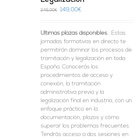
Legalización
ES
El
El
149,00
€
246,00
€
precio
precio
original
actual
Últimas plazas disponibles.
Estas
era:
es:
jornadas formativas en directo te
246,00€.
149,00€.
permitirán dominar los procesos de
tramitación y legalización en toda
España. Conocerás los
procedimientos de acceso y
conexión, la tramitación
administrativa previa y la
legalización final en industria, con un
enfoque práctico en la
documentación, plazos y cómo
superar los problemas frecuentes.
Tendrás acceso a dos sesiones en