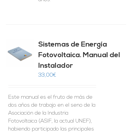
Sistemas de Energía
ado
0
de 5
Fotovoltaica. Manual del
O
Instalador
ES
33,00
€
Este manual es el fruto de más de
dos años de trabajo en el seno de la
Asociación de la Industria
Fotovoltaica (ASIF, la actual UNEF),
habiendo participado las principales