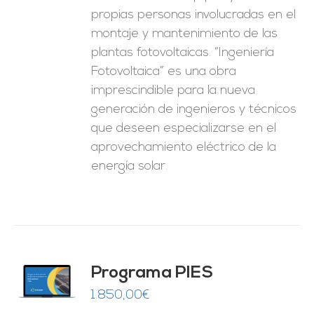
propias personas involucradas en el
montaje y mantenimiento de las
plantas fotovoltaicas. “Ingeniería
Fotovoltaica” es una obra
imprescindible para la nueva
generación de ingenieros y técnicos
que deseen especializarse en el
aprovechamiento eléctrico de la
energía solar.
ado
Programa PIES
5
de 5
O
1.850,00
€