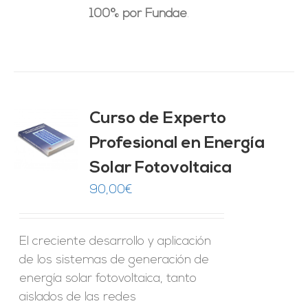
100% por Fundae
.
Curso de Experto
Profesional en Energía
O
Solar Fotovoltaica
ES
90,00
€
El creciente desarrollo y aplicación
de los sistemas de generación de
energía solar fotovoltaica, tanto
aislados de las redes