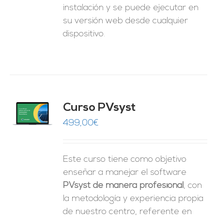
instalación y se puede ejecutar en
su versión web desde cualquier
dispositivo.
ado
Curso PVsyst
0
de 5
O
499,00
€
ES
Este curso tiene como objetivo
enseñar a manejar el software
PVsyst de manera profesional
, con
la metodología y experiencia propia
de nuestro centro, referente en