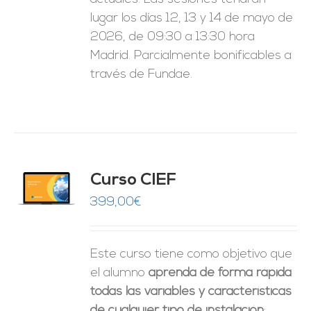
lugar los días 12, 13 y 14 de mayo de
2026, de 09:30 a 13:30 hora
Madrid. Parcialmente bonificables a
través de Fundae.
Curso CIEF
O
399,00
€
ES
Este curso tiene como objetivo que
el alumno
aprenda de forma rápida
todas las variables y características
de cualquier tipo de instalación
: