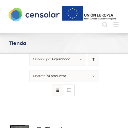
Saltar
al
contenido
Tienda
Ordena por
Popularidad
Mostrar
24 productos
do