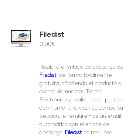
Filedist
O
0,00
€
ES
Recibirá el enlace de descarga del
Filedist
, de forma totalmente
gratuita, añadiendo el producto al
carrito de nuestra Tienda
Electrónica y realizando el pedido
del mismo. Una vez recibamos su
petición, le remitiremos un email
automático con el enlace de
descarga.
Fil
edist
no requiere