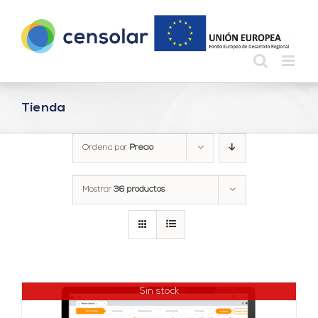
Saltar
al
contenido
Tienda
Ordena por
Precio
Mostrar
36 productos
Sin stock