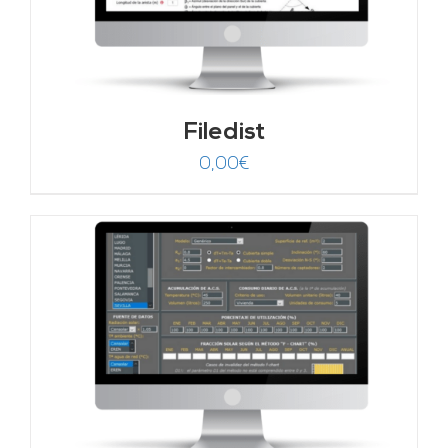
Filedist
0,00
€