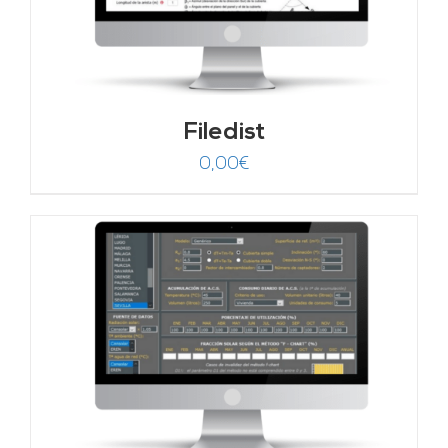
Filedist
0,00
€