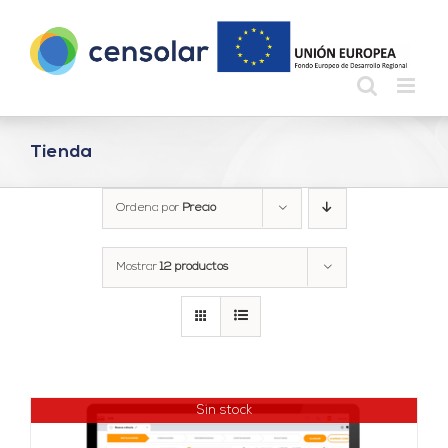
Saltar
al
contenido
Tienda
Ordena por
Precio
Mostrar
12 productos
Sin stock