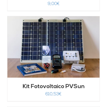
9,00
€
Kit Fotovoltaico PVSun
610,53
€