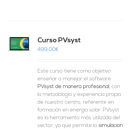
ado
Curso PVsyst
0
de 5
O
499,00
€
ES
Este curso tiene como objetivo
enseñar a manejar el software
PVsyst de manera profesional
, con
la metodología y experiencia propia
de nuestro centro, referente en
formación en energía solar. PVsyst
es la herramienta más utilizada del
sector, ya que permite la
simulación