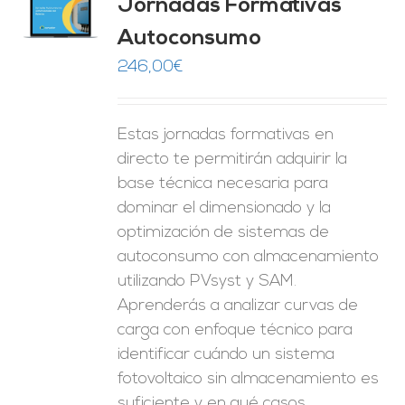
Jornadas Formativas
O
Autoconsumo
ES
246,00
€
Estas jornadas formativas en
directo te permitirán adquirir la
base técnica necesaria para
dominar el dimensionado y la
optimización de sistemas de
autoconsumo con almacenamiento
utilizando PVsyst y SAM.
Aprenderás a analizar curvas de
carga con enfoque técnico para
identificar cuándo un sistema
fotovoltaico sin almacenamiento es
suficiente y en qué casos