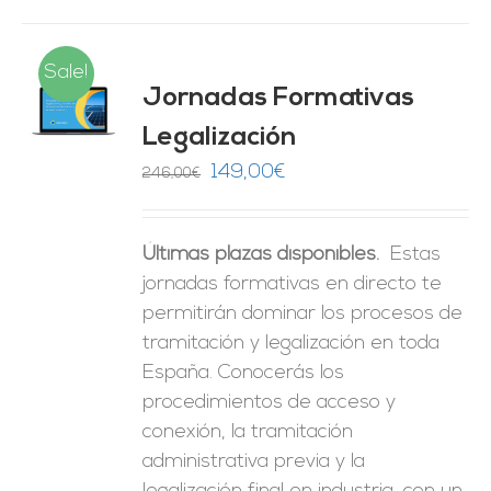
Sale!
Jornadas Formativas
O
Legalización
ES
El
El
149,00
€
246,00
€
precio
precio
original
actual
Últimas plazas disponibles.
Estas
era:
es:
jornadas formativas en directo te
246,00€.
149,00€.
permitirán dominar los procesos de
tramitación y legalización en toda
España. Conocerás los
procedimientos de acceso y
conexión, la tramitación
administrativa previa y la