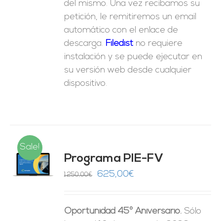
del mismo. Una vez recibamos su
petición, le remitiremos un email
automático con el enlace de
descarga.
Fil
edist
no requiere
instalación y se puede ejecutar en
su versión web desde cualquier
dispositivo.
Sale!
Programa PIE-FV
O
El
El
625,00
€
1.250,00
€
precio
precio
ES
original
actual
Oportunidad 45º Aniversario.
Sólo
era:
es: