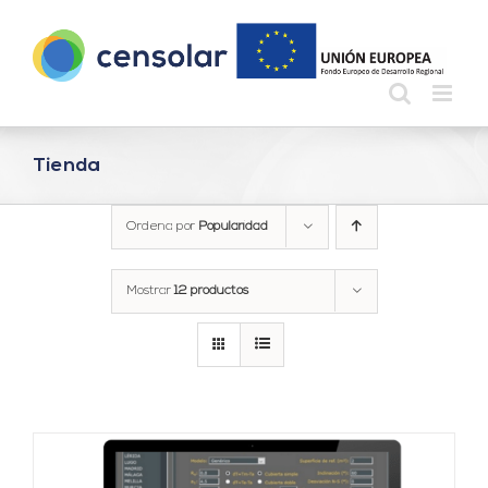
Saltar
al
contenido
Tienda
Ordena por
Popularidad
Mostrar
12 productos