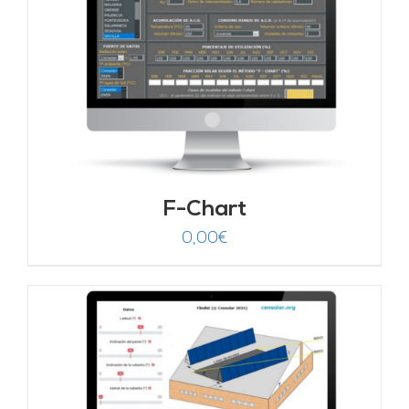
F-Chart
0,00
€