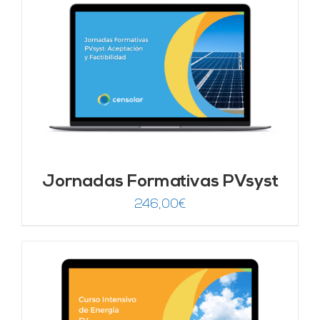
era:
es:
1.250,00€.
625,00€.
Jornadas Formativas PVsyst
246,00
€