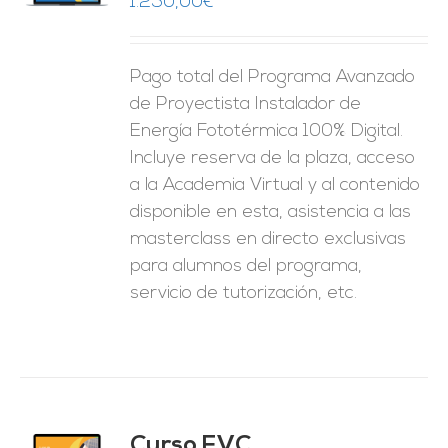
1.250,00
€
ES
Pago total del Programa Avanzado
de Proyectista Instalador de
Energía Fototérmica 100% Digital.
Incluye reserva de la plaza, acceso
a la Academia Virtual y al contenido
disponible en esta, asistencia a las
masterclass en directo exclusivas
para alumnos del programa,
servicio de tutorización, etc.
Curso FVC