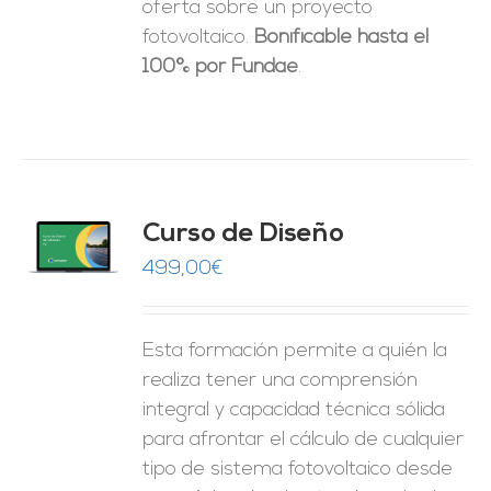
oferta sobre un proyecto
fotovoltaico.
Bonificable hasta el
100% por Fundae
.
do
Curso de Diseño
de 5
O
499,00
€
ES
Esta formación permite a quién la
realiza tener una comprensión
integral y capacidad técnica sólida
para afrontar el cálculo de cualquier
tipo de sistema fotovoltaico desde