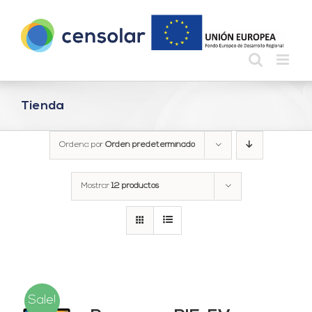
Saltar
al
contenido
Tienda
Ordena por
Orden predeterminado
Mostrar
12 productos
Sale!