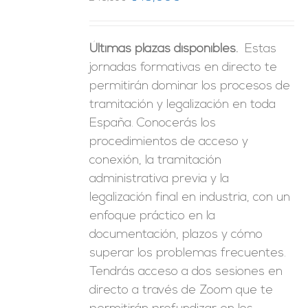
precio
precio
original
actual
Últimas plazas disponibles.
Estas
era:
es:
jornadas formativas en directo te
246,00€.
149,00€.
permitirán dominar los procesos de
tramitación y legalización en toda
España. Conocerás los
procedimientos de acceso y
conexión, la tramitación
administrativa previa y la
legalización final en industria, con un
enfoque práctico en la
documentación, plazos y cómo
superar los problemas frecuentes.
Tendrás acceso a dos sesiones en
directo a través de Zoom que te