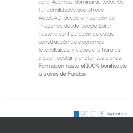
cero. Además, dominarás todas las
funcionalidades que ofrece
AutoCAD: desde la inserción de
imágenes desde Google Earth
hasta la configuración de cotas,
construcción de diagramas
fotovoltaicos, y claves a la hora de
dibujar, acotar y anotar tus planos.
Formación hasta el 100% bonificable
a través de Fundae
1
2
…
5
Siguiente