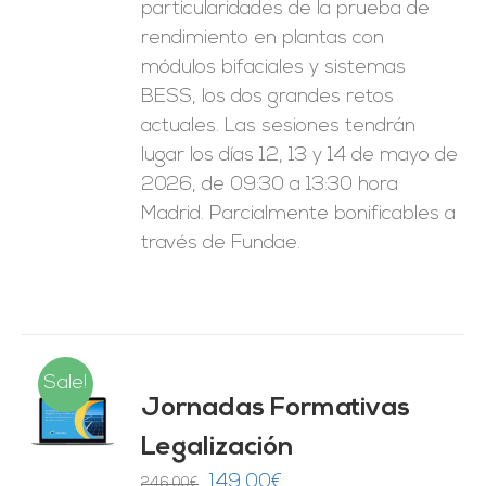
particularidades de la prueba de
rendimiento en plantas con
módulos bifaciales y sistemas
BESS, los dos grandes retos
actuales. Las sesiones tendrán
lugar los días 12, 13 y 14 de mayo de
2026, de 09:30 a 13:30 hora
Madrid. Parcialmente bonificables a
través de Fundae.
Sale!
Jornadas Formativas
O
Legalización
ES
El
El
149,00
€
246,00
€