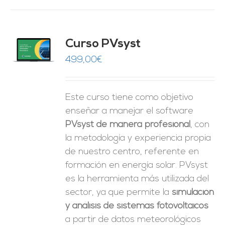
ado
Curso PVsyst
0
de 5
O
499,00
€
ES
Este curso tiene como objetivo
enseñar a manejar el software
PVsyst de manera profesional
, con
la metodología y experiencia propia
de nuestro centro, referente en
formación en energía solar. PVsyst
es la herramienta más utilizada del
sector, ya que permite la
simulación
y análisis de sistemas fotovoltaicos
a partir de datos meteorológicos