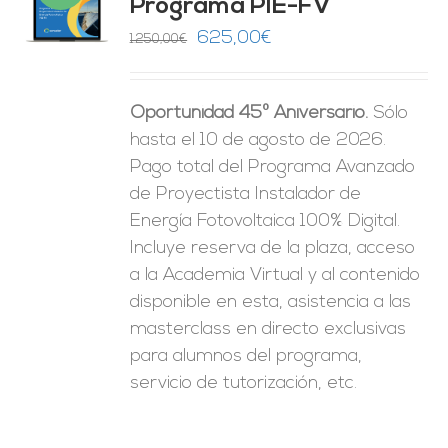
Programa PIE-FV
O
El
El
625,00
€
1.250,00
€
precio
precio
ES
original
actual
Oportunidad 45º Aniversario.
Sólo
era:
es:
hasta el 10 de agosto de 2026.
1.250,00€.
625,00€.
Pago total del Programa Avanzado
de Proyectista Instalador de
Energía Fotovoltaica 100% Digital.
Incluye reserva de la plaza, acceso
a la Academia Virtual y al contenido
disponible en esta, asistencia a las
masterclass en directo exclusivas
para alumnos del programa,
servicio de tutorización, etc.