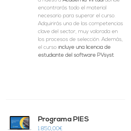
a nuestra
Academia Virtual
donde
encontrarás todo el material
necesario para superar el curso.
Adquirirás una de las competencias
clave del sector, muy valorada en
los procesos de selección. Además,
el curso
incluye una licencia de
estudiante del software PVsyst
.
ado
Programa PIES
5
de 5
O
1.850,00
€