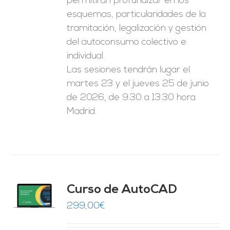
permitirán profundizar en los
esquemas, particularidades de la
tramitación, legalización y gestión
del autoconsumo colectivo e
individual.
Las sesiones tendrán lugar el
martes 23 y el jueves 25 de junio
de 2026, de 9:30 a 13:30 hora
Madrid.
Curso de AutoCAD
O
299,00
€
ES