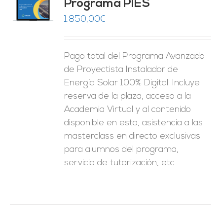
Programa PIES
5
de 5
O
1.850,00
€
ES
Pago total del Programa Avanzado
de Proyectista Instalador de
Energía Solar 100% Digital. Incluye
reserva de la plaza, acceso a la
Academia Virtual y al contenido
disponible en esta, asistencia a las
masterclass en directo exclusivas
para alumnos del programa,
servicio de tutorización, etc.