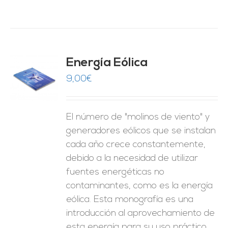
Energía Eólica
9,00
€
O
ES
El número de "molinos de viento" y
generadores eólicos que se instalan
cada año crece constantemente,
debido a la necesidad de utilizar
fuentes energéticas no
contaminantes, como es la energía
eólica. Esta monografía es una
introducción al aprovechamiento de
esta energía para su uso práctico.