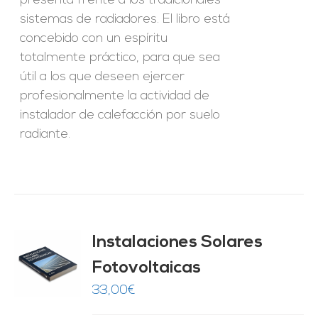
presenta frente a los tradicionales
sistemas de radiadores. El libro está
concebido con un espíritu
totalmente práctico, para que sea
útil a los que deseen ejercer
profesionalmente la actividad de
instalador de calefacción por suelo
radiante.
Instalaciones Solares
Fotovoltaicas
O
33,00
€
ES