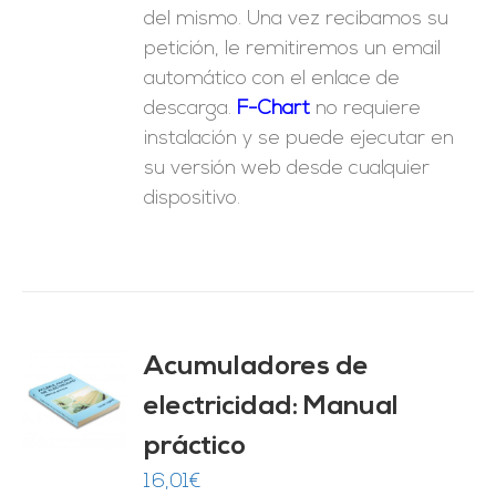
del mismo. Una vez recibamos su
petición, le remitiremos un email
automático con el enlace de
descarga.
F-Chart
no requiere
instalación y se puede ejecutar en
su versión web desde cualquier
dispositivo.
Acumuladores de
electricidad: Manual
O
práctico
ES
16,01
€