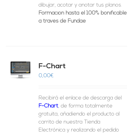
dibujar, acotar y anotar tus planos.
Formación hasta el 100% bonificable
a través de Fundae
do
F-Chart
9
O
0,00
€
ES
Recibirá el enlace de descarga del
F-Chart
, de forma totalmente
gratuita, añadiendo el producto al
carrito de nuestra Tienda
Electrónica y realizando el pedido