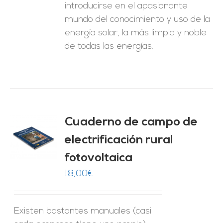
introducirse en el apasionante
mundo del conocimiento y uso de la
energía solar, la más limpia y noble
de todas las energías.
Cuaderno de campo de
electrificación rural
O
fotovoltaica
ES
18,00
€
Existen bastantes manuales (casi