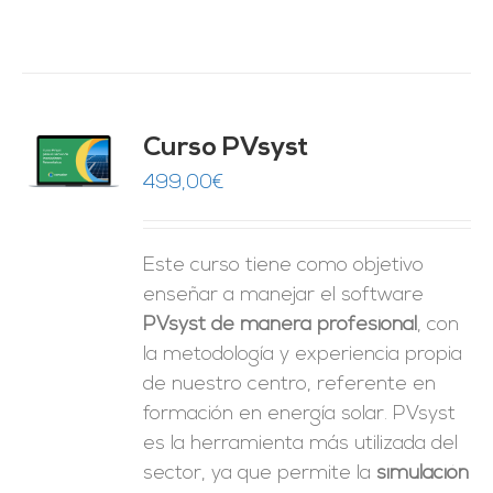
ado
Curso PVsyst
0
de 5
O
499,00
€
ES
Este curso tiene como objetivo
enseñar a manejar el software
PVsyst de manera profesional
, con
la metodología y experiencia propia
de nuestro centro, referente en
formación en energía solar. PVsyst
es la herramienta más utilizada del
sector, ya que permite la
simulación