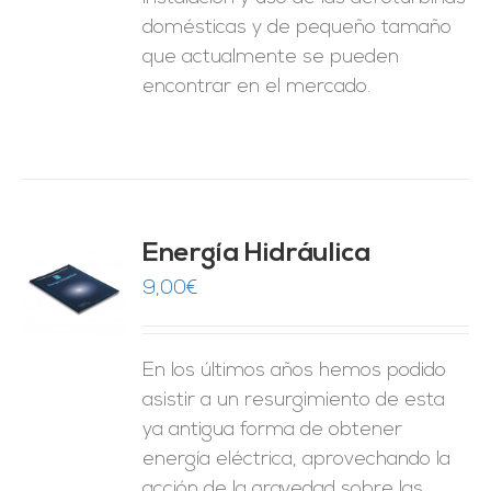
domésticas y de pequeño tamaño
que actualmente se pueden
encontrar en el mercado.
Energía Hidráulica
9,00
€
O
ES
En los últimos años hemos podido
asistir a un resurgimiento de esta
ya antigua forma de obtener
energía eléctrica, aprovechando la
acción de la gravedad sobre las