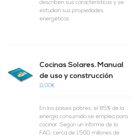
describen sus características y se
estudian sus propiedades
energéticas
Cocinas Solares. Manual
de uso y construcción
O
11,00
€
ES
En los países pobres, el 85% de la
energía consumida se emplea para
cocinar. Según un informe de la
FAO, cerca de 1.500 millones de