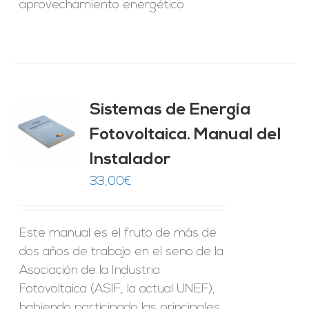
aprovechamiento energético
Sistemas de Energía
ado
0
de 5
Fotovoltaica. Manual del
O
Instalador
ES
33,00
€
Este manual es el fruto de más de
dos años de trabajo en el seno de la
Asociación de la Industria
Fotovoltaica (ASIF, la actual UNEF),
habiendo participado las principales