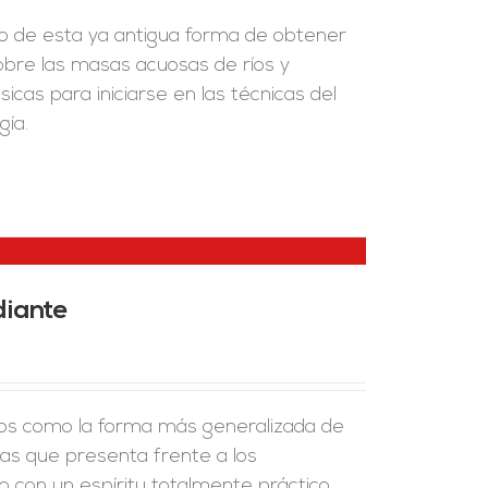
to de esta ya antigua forma de obtener
sobre las masas acuosas de ríos y
cas para iniciarse en las técnicas del
ía.
diante
ños como la forma más generalizada de
jas que presenta frente a los
do con un espíritu totalmente práctico,