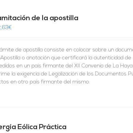
mitación de la apostilla
,63
€
rámite de apostilla consiste en colocar sobre un docum
Apostilla o anotación que certificará la autenticidad d
didos en un país firmante del XII Convenio de La Haya
ime la exigencia de Legalización de los Documentos Pú
ctos en otro país firmante del mismo.
ergía Eólica Práctica