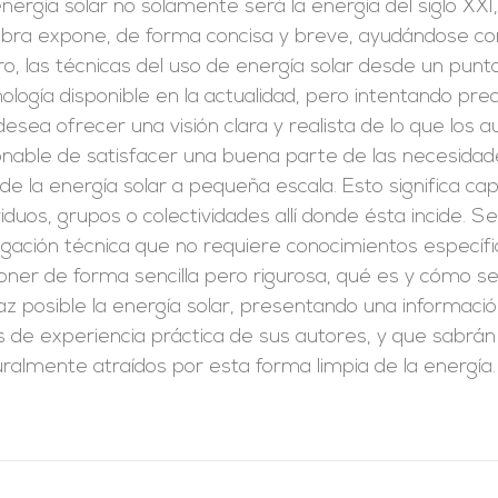
nergía solar no solamente será la energía del siglo XXI
bra expone, de forma concisa y breve, ayudándose con 
o, las técnicas del uso de energía solar desde un punt
ología disponible en la actualidad, pero intentando pr
esea ofrecer una visión clara y realista de lo que los
onable de satisfacer una buena parte de las necesidad
de la energía solar a pequeña escala. Esto significa capt
viduos, grupos o colectividades allí donde ésta incide. S
lgación técnica que no requiere conocimientos específi
oner de forma sencilla pero rigurosa, qué es y cómo 
caz posible la energía solar, presentando una informa
 de experiencia práctica de sus autores, y que sabrán
ralmente atraídos por esta forma limpia de la energía.