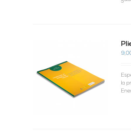
Pl
9,0
Esp
RRITO
/
LES
la p
Ene