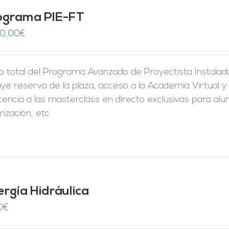
ograma PIE-FT
50,00
€
o total del Programa Avanzado de Proyectista Instalado
uye reserva de la plaza, acceso a la Academia Virtual y 
tencia a las masterclass en directo exclusivas para al
rización, etc.
ergía Hidráulica
0
€