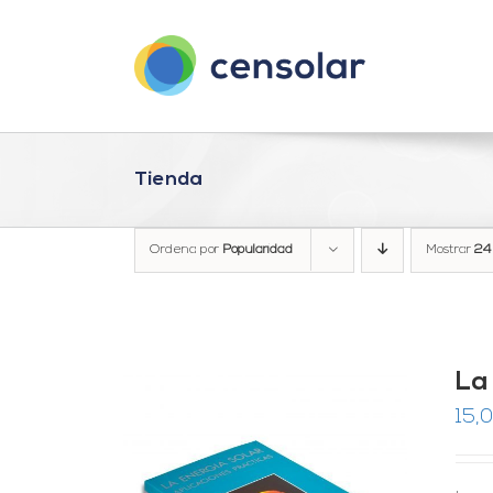
Saltar
al
contenido
Tienda
Ordena por
Popularidad
Mostrar
24
La
15,