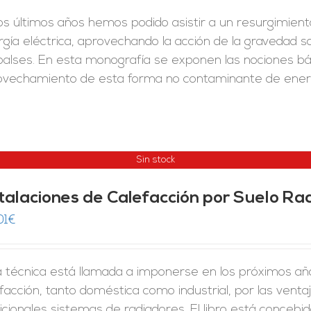
los últimos años hemos podido asistir a un resurgimien
gía eléctrica, aprovechando la acción de la gravedad 
lses. En esta monografía se exponen las nociones bási
ovechamiento de esta forma no contaminante de energ
Sin stock
stalaciones de Calefacción por Suelo Ra
01
€
a técnica está llamada a imponerse en los próximos a
facción, tanto doméstica como industrial, por las venta
icionales sistemas de radiadores. El libro está concebi