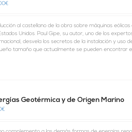
00
€
ducción al castellano de la obra sobre máquinas eólic
 Estados Unidos. Paul Gipe, su autor, uno de los expe
rnacional, desvela los secretos de la instalación y uso
ueño tamaño que actualmente se pueden encontrar e
ergías Geotérmica y de Origen Marino
0
€
o complemento a las demás formas de energías renova