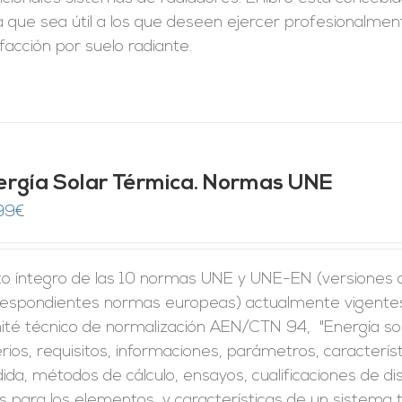
 que sea útil a los que deseen ejercer profesionalment
facción por suelo radiante.
ergía Solar Térmica. Normas UNE
99
€
to íntegro de las 10 normas UNE y UNE-EN (versiones of
respondientes normas europeas) actualmente vigentes 
ité técnico de normalización AEN/CTN 94, "Energía so
erios, requisitos, informaciones, parámetros, caracter
da, métodos de cálculo, ensayos, cualificaciones de di
s para los elementos, y características de un sistema 