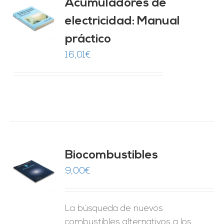
Acumuladores de
electricidad: Manual
O
práctico
ES
16,01
€
Biocombustibles
9,00
€
O
ES
La búsqueda de nuevos
combustibles alternativos a los