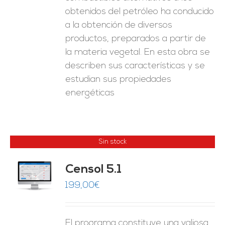
obtenidos del petróleo ha conducido
a la obtención de diversos
productos, preparados a partir de
la materia vegetal. En esta obra se
describen sus características y se
estudian sus propiedades
energéticas
Sin stock
Censol 5.1
ES
199,00
€
El programa constituye una valiosa