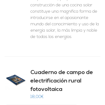
construcción de una cocina solar
constituye una magnífica forma de
introducirse en el apasionante
mundo del conocimiento y uso de la
energía solar, la más limpia y noble
de todas las energías.
Cuaderno de campo de
electrificación rural
O
fotovoltaica
ES
18,00
€