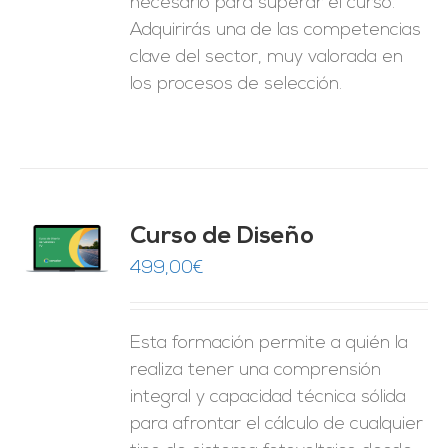
necesario para superar el curso.
Adquirirás una de las competencias
clave del sector, muy valorada en
los procesos de selección.
do
Curso de Diseño
de 5
O
499,00
€
ES
Esta formación permite a quién la
realiza tener una comprensión
integral y capacidad técnica sólida
para afrontar el cálculo de cualquier