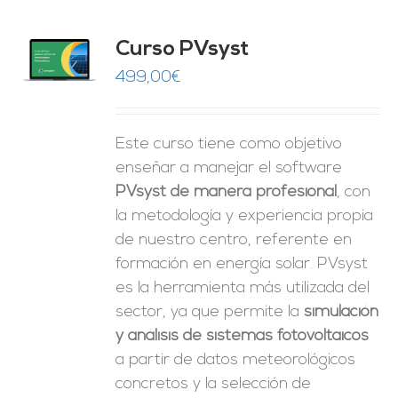
ado
Curso PVsyst
0
de 5
O
499,00
€
ES
Este curso tiene como objetivo
enseñar a manejar el software
PVsyst de manera profesional
, con
la metodología y experiencia propia
de nuestro centro, referente en
formación en energía solar. PVsyst
es la herramienta más utilizada del
sector, ya que permite la
simulación
y análisis de sistemas fotovoltaicos
a partir de datos meteorológicos
concretos y la selección de