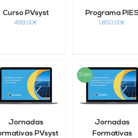
Curso PVsyst
Programa PIE
499,00
€
1.850,00
€
Sale!
AÑADIR AL CARRITO
/
AÑADIR AL CARRITO
DETALLES
DETALLES
Jornadas
Jornadas
ormativas PVsyst
Formativas