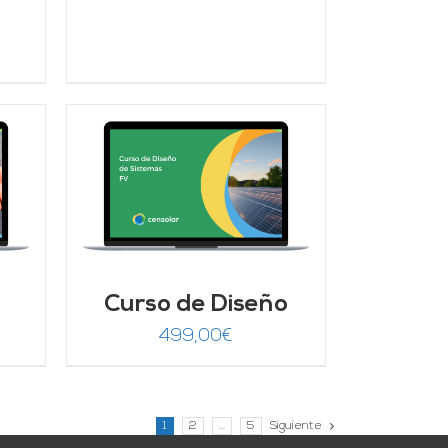
ecio
tual
:
9,00€.
/
Curso de Diseño
499,00
€
1
2
…
5
Siguiente