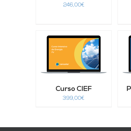
246,00
€
ARRITO
/
AÑADIR AL CARRITO
/
LLES
DETALLES
Curso CIEF
P
399,00
€