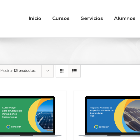
Inicio
Cursos
Servicios
Alumnos
Mostrar
12 productos
AÑADIR AL CARRITO
Valorado
AÑADIR AL CARRITO
/
DETALLES
con
4.95
de 5
DETALLES