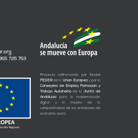
r.org
 955 725 753
Proyecto cofinanciado por fondos
FEDER
de la
Unión Europea
y por la
Consejería de Empleo, Formación y
Trabajo Autónomo
de la
Junta de
Andalucía
para la modernización
digital y la mejora de la
competitividad de las entidades de
economía social.