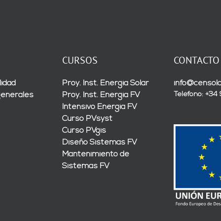
CURSOS
CONTACTO
lidad
Proy. Inst. Energía Solar
info@censola
Teléfono: +34
generales
Proy. Inst. Energía FV
Intensivo Energía FV
Curso PVsyst
Curso PVgis
Diseño Sistemas FV
Mantenimiento de
Sistemas FV