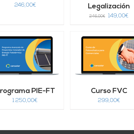
246,00
€
Legalización
El
El
149,00
€
246,00
€
precio
pr
original
ac
era:
es
246,00€.
14
AÑADIR AL CARRITO
/
Valorado
AÑADIR AL CARRITO
DETALLES
con
4.67
de 5
DETALLES
rograma PIE-FT
Curso FVC
1.250,00
€
299,00
€