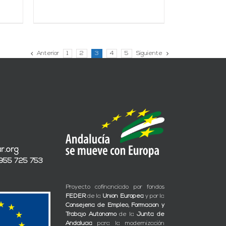
Anterior
1
2
3
4
5
Siguiente
r.org
 955 725 753
Proyecto cofinanciado por fondos
FEDER
de la
Unión Europea
y por la
Consejería de Empleo, Formación y
Trabajo Autónomo
de la
Junta de
Andalucía
para la modernización