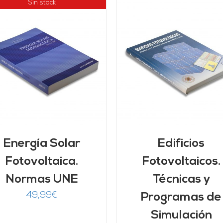
Sin stock
AÑADIR AL CARRITO
/
AÑADIR AL CARRITO
DETALLES
DETALLES
Energía Solar
Edificios
Fotovoltaica.
Fotovoltaicos.
Normas UNE
Técnicas y
49,99
€
Programas de
Simulación