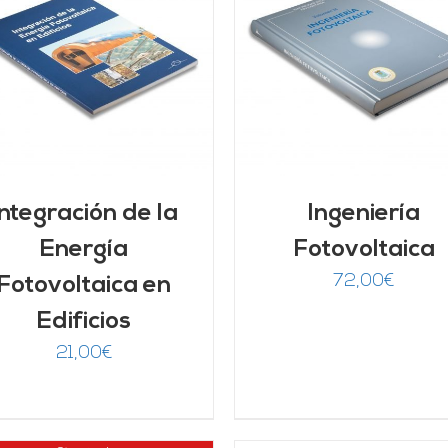
AÑADIR AL CARRITO
/
AÑADIR AL CARRITO
DETALLES
DETALLES
Integración de la
Ingeniería
Energía
Fotovoltaica
72,00
€
Fotovoltaica en
Edificios
21,00
€