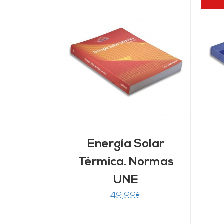
ARRITO
/
DETALLES
LLES
Energía Solar
Térmica. Normas
UNE
49,99
€