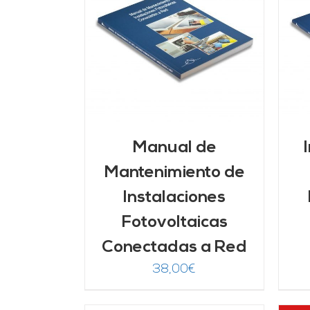
ARRITO
/
AÑADIR AL CARRITO
/
LLES
DETALLES
Manual de
Mantenimiento de
Instalaciones
Fotovoltaicas
Conectadas a Red
38,00
€