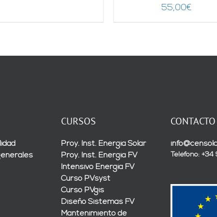
55,00
€
CURSOS
CONTACTO
lidad
Proy. Inst. Energía Solar
info@censola
Teléfono: +34
generales
Proy. Inst. Energía FV
Intensivo Energía FV
Curso PVsyst
Curso PVgis
Diseño Sistemas FV
Mantenimiento de