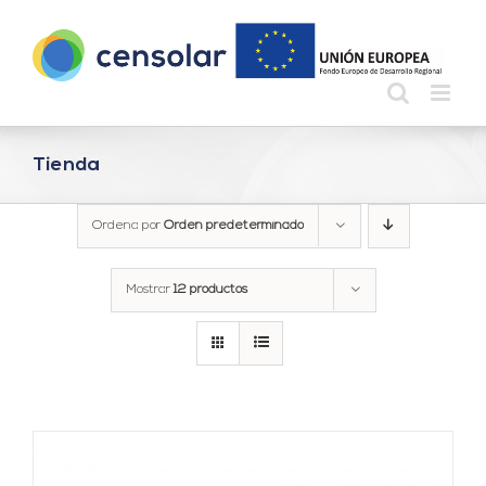
Saltar
al
contenido
Tienda
Ordena por
Orden predeterminado
Mostrar
12 productos