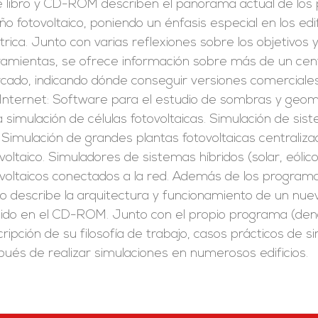
e libro y CD-ROM describen el panorama actual de los p
ño fotovoltaico, poniendo un énfasis especial en los edi
trica. Junto con varias reflexiones sobre los objetivos 
ramientas, se ofrece información sobre más de un cen
ado, indicando dónde conseguir versiones comerciales 
 Internet: Software para el estudio de sombras y geome
 simulación de células fotovoltaicas. Simulación de si
 Simulación de grandes plantas fotovoltaicas centrali
voltaico. Simuladores de sistemas híbridos (solar, eólico,
voltaicos conectados a la red. Además de los programa
o describe la arquitectura y funcionamiento de un nuev
luido en el CD-ROM. Junto con el propio programa (d
ripción de su filosofía de trabajo, casos prácticos de s
ués de realizar simulaciones en numerosos edificios.