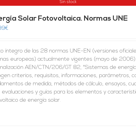
Sin stock
ergía Solar Fotovoltaica. Normas UNE
99
€
to íntegro de las 28 normas UNE-EN (versiones oficial
mas europeas) actualmente vigentes (mayo de 2006). 
malización AEN/CTN/206/GT 82, "Sistemas de energía s
gen criterios, requisitos, informaciones, parámetros, c
damentos de medida, métodos de cálculo, ensayos, cual
, evaluaciones y guías para los elementos y caracterís
voltaico de energía solar.