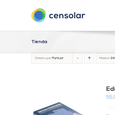
Saltar
al
contenido
Tienda
Ordena por
Puntuar
Mostrar
24
Ed
55,