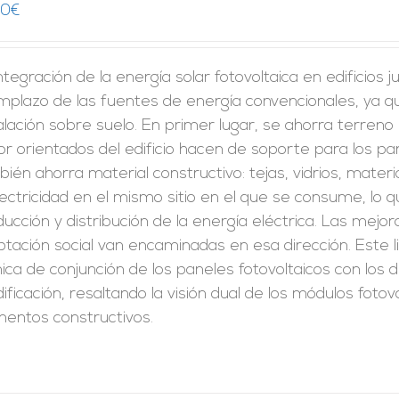
00
€
ntegración de la energía solar fotovoltaica en edificios
mplazo de las fuentes de energía convencionales, ya q
alación sobre suelo. En primer lugar, se ahorra terreno p
r orientados del edificio hacen de soporte para los pan
ién ahorra material constructivo: tejas, vidrios, mate
lectricidad en el mismo sitio en el que se consume, lo 
ucción y distribución de la energía eléctrica. Las mejor
tación social van encaminadas en esa dirección. Este l
ica de conjunción de los paneles fotovoltaicos con lo
dificación, resaltando la visión dual de los módulos fot
mentos constructivos.