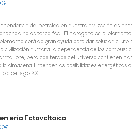
00
€
ependencia del petróleo en nuestra civilización es eno
ndencia no es tarea fácil. El hidrógeno es el elemento
iblemente será de gran ayuda para dar solución a uno
la civilización humana: la dependencia de los combustib
orma libre, pero dos tercios del universo contienen hi
 la almacena. Entender las posibilidades energéticas d
cipio del siglo XXI.
geniería Fotovoltaica
00
€