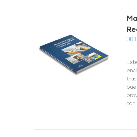
Ma
Re
38,
RRITO
/
LES
Este
enc
tras
bue
pro
con 