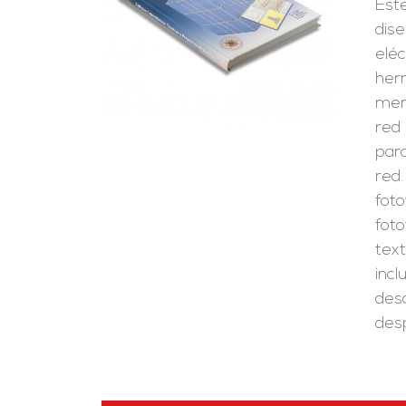
Est
RRITO
/
LES
dise
eléc
her
merc
red
para
red.
foto
foto
text
inc
desc
desp