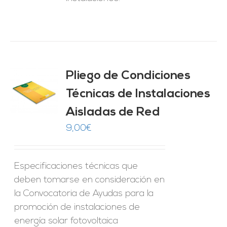
Pliego de Condiciones
Técnicas de Instalaciones
O
Aisladas de Red
ES
9,00
€
Especificaciones técnicas que
deben tomarse en consideración en
la Convocatoria de Ayudas para la
promoción de instalaciones de
energía solar fotovoltaica