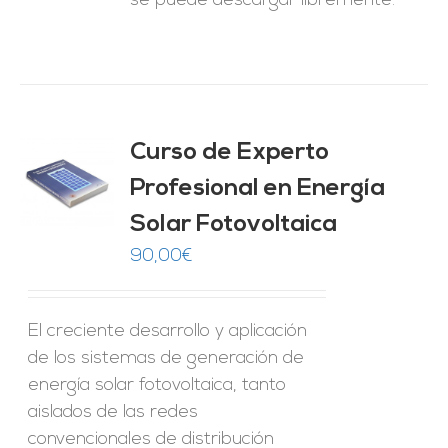
se puede descargar libremente.
Curso de Experto
Profesional en Energía
O
Solar Fotovoltaica
ES
90,00
€
El creciente desarrollo y aplicación
de los sistemas de generación de
energía solar fotovoltaica, tanto
aislados de las redes
convencionales de distribución