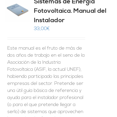
Sistemas de Energía
ado
0
de 5
Fotovoltaica. Manual del
O
Instalador
ES
33,00
€
Este manual es el fruto de más de
dos años de trabajo en el seno de la
Asociación de la Industria
Fotovoltaica (ASIF, la actual UNEF),
habiendo participado las principales
empresas del sector. Pretende ser
una útil guía básica de referencia y
ayuda para el instalador profesional
(o para el que pretende llegar a
serlo) de sistemas que aprovechen