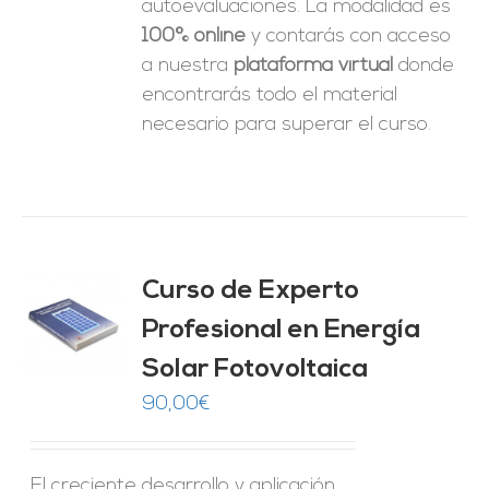
autoevaluaciones. La modalidad es
100% online
y contarás con acceso
a nuestra
plataforma virtual
donde
encontrarás todo el material
necesario para superar el curso.
Curso de Experto
Profesional en Energía
O
Solar Fotovoltaica
ES
90,00
€
El creciente desarrollo y aplicación