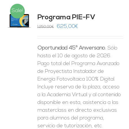
Sale!
Programa PIE-FV
O
El
El
625,00
€
1.250,00
€
precio
precio
ES
original
actual
Oportunidad 45º Aniversario.
Sólo
era:
es:
hasta el 10 de agosto de 2026.
1.250,00€.
625,00€.
Pago total del Programa Avanzado
de Proyectista Instalador de
Energía Fotovoltaica 100% Digital.
Incluye reserva de la plaza, acceso
a la Academia Virtual y al contenido
disponible en esta, asistencia a las
masterclass en directo exclusivas
para alumnos del programa,
servicio de tutorización, etc.