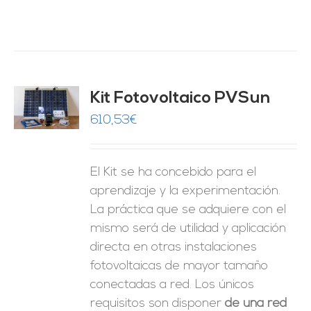
Kit Fotovoltaico PVSun
O
610,53
€
ES
El Kit se ha concebido para el
aprendizaje y la experimentación.
La práctica que se adquiere con el
mismo será de utilidad y aplicación
directa en otras instalaciones
fotovoltaicas de mayor tamaño
conectadas a red. Los únicos
requisitos son disponer
de una red