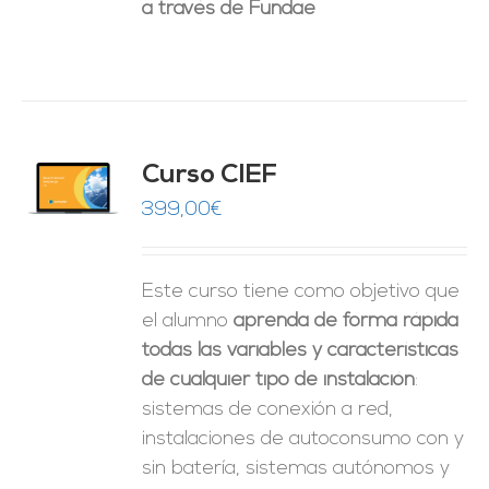
a través de Fundae
Curso CIEF
O
399,00
€
ES
Este curso tiene como objetivo que
el alumno
aprenda de forma rápida
todas las variables y características
de cualquier tipo de instalación
:
sistemas de conexión a red,
instalaciones de autoconsumo con y
sin batería, sistemas autónomos y