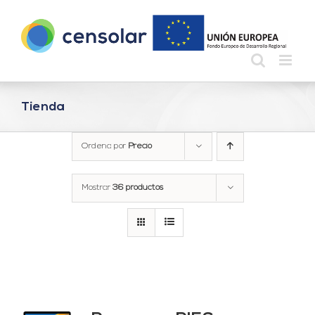
Saltar
al
contenido
Tienda
Ordena por
Precio
Mostrar
36 productos
ado