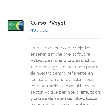
ado
Curso PVsyst
0
de 5
O
499,00
€
ES
Este curso tiene como objetivo
enseñar a manejar el software
PVsyst de manera profesional
, con
la metodología y experiencia propia
de nuestro centro, referente en
formación en energía solar. PVsyst
es la herramienta más utilizada del
sector, ya que permite la
simulación
y análisis de sistemas fotovoltaicos