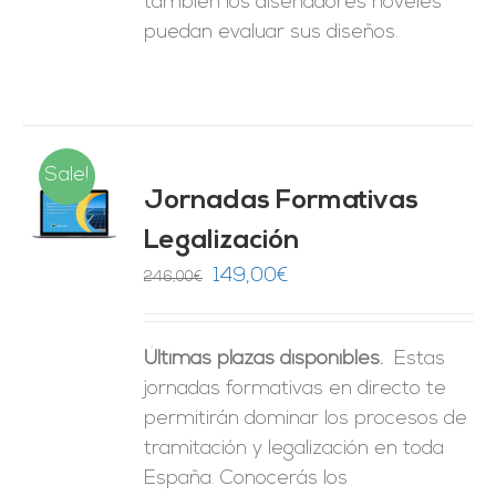
también los diseñadores noveles
puedan evaluar sus diseños.
Sale!
Jornadas Formativas
O
Legalización
ES
El
El
149,00
€
246,00
€
precio
precio
original
actual
Últimas plazas disponibles.
Estas
era:
es:
jornadas formativas en directo te
246,00€.
149,00€.
permitirán dominar los procesos de
tramitación y legalización en toda
España. Conocerás los