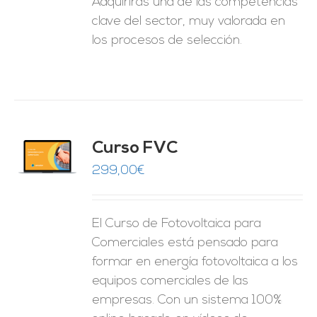
Adquirirás una de las competencias
clave del sector, muy valorada en
los procesos de selección.
Curso FVC
O
299,00
€
ES
El Curso de Fotovoltaica para
Comerciales está pensado para
formar en energía fotovoltaica a los
equipos comerciales de las
empresas. Con un sistema 100%