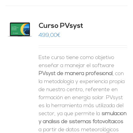
ado
Curso PVsyst
0
de 5
O
499,00
€
ES
Este curso tiene como objetivo
enseñar a manejar el software
PVsyst de manera profesional
, con
la metodología y experiencia propia
de nuestro centro, referente en
formación en energía solar. PVsyst
es la herramienta más utilizada del
sector, ya que permite la
simulación
y análisis de sistemas fotovoltaicos
a partir de datos meteorológicos