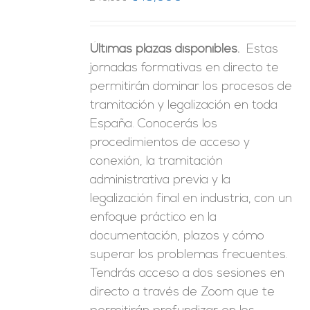
precio
precio
original
actual
Últimas plazas disponibles.
Estas
era:
es:
jornadas formativas en directo te
246,00€.
149,00€.
permitirán dominar los procesos de
tramitación y legalización en toda
España. Conocerás los
procedimientos de acceso y
conexión, la tramitación
administrativa previa y la
legalización final en industria, con un
enfoque práctico en la
documentación, plazos y cómo
superar los problemas frecuentes.
Tendrás acceso a dos sesiones en
directo a través de Zoom que te