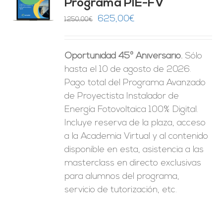
Programa PIE-FV
O
El
El
625,00
€
1.250,00
€
precio
precio
ES
original
actual
Oportunidad 45º Aniversario.
Sólo
era:
es:
hasta el 10 de agosto de 2026.
1.250,00€.
625,00€.
Pago total del Programa Avanzado
de Proyectista Instalador de
Energía Fotovoltaica 100% Digital.
Incluye reserva de la plaza, acceso
a la Academia Virtual y al contenido
disponible en esta, asistencia a las
masterclass en directo exclusivas
para alumnos del programa,
servicio de tutorización, etc.