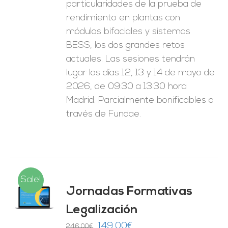
particularidades de la prueba de
rendimiento en plantas con
módulos bifaciales y sistemas
BESS, los dos grandes retos
actuales. Las sesiones tendrán
lugar los días 12, 13 y 14 de mayo de
2026, de 09:30 a 13:30 hora
Madrid. Parcialmente bonificables a
través de Fundae.
Sale!
Jornadas Formativas
O
Legalización
ES
El
El
149,00
€
246,00
€