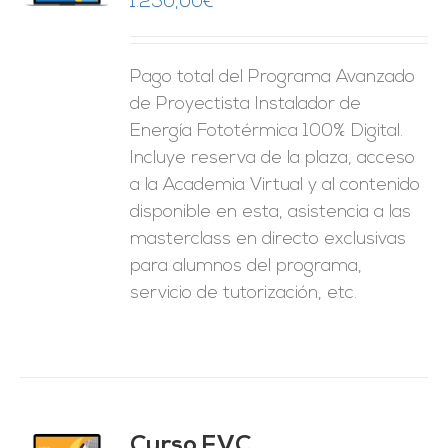
1.250,00
€
ES
Pago total del Programa Avanzado
de Proyectista Instalador de
Energía Fototérmica 100% Digital.
Incluye reserva de la plaza, acceso
a la Academia Virtual y al contenido
disponible en esta, asistencia a las
masterclass en directo exclusivas
para alumnos del programa,
servicio de tutorización, etc.
Curso FVC