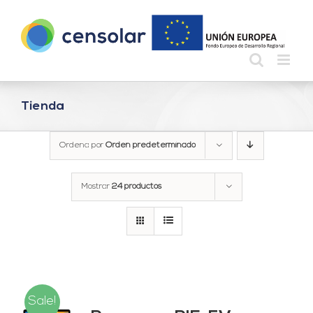
Saltar
al
contenido
Tienda
Ordena por
Orden predeterminado
Mostrar
24 productos
Sale!