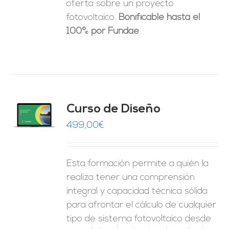
oferta sobre un proyecto
fotovoltaico.
Bonificable hasta el
100% por Fundae
.
do
Curso de Diseño
de 5
O
499,00
€
ES
Esta formación permite a quién la
realiza tener una comprensión
integral y capacidad técnica sólida
para afrontar el cálculo de cualquier
tipo de sistema fotovoltaico desde