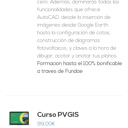
cero. Además, dominarás todas las
funcionalidades que ofrece
AutoCAD: desde la inserción de
imágenes desde Google Earth
hasta la configuración de cotas,
construcción de diagramas
fotovoltaicos, y claves a la hora de
dibujar, acotar y anotar tus planos.
Formación hasta el 100% bonificable
a través de Fundae
Curso PVGIS
O
99,00
€