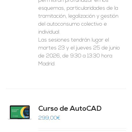
permitirán profundizar en los
esquemas, particularidades de la
tramitación, legalización y gestión
del autoconsumo colectivo e
individual.
Las sesiones tendrán lugar el
martes 23 y el jueves 25 de junio
de 2026, de 9:30 a 13:30 hora
Madrid.
Curso de AutoCAD
O
299,00
€
ES