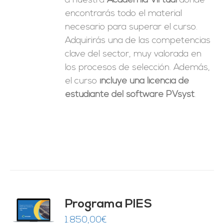
a nuestra
Academia Virtual
donde
encontrarás todo el material
necesario para superar el curso.
Adquirirás una de las competencias
clave del sector, muy valorada en
los procesos de selección. Además,
el curso
incluye una licencia de
estudiante del software PVsyst
.
ado
Programa PIES
5
de 5
O
1.850,00
€