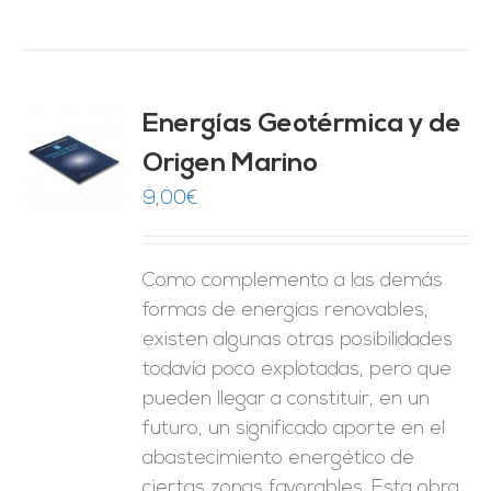
Energías Geotérmica y de
Origen Marino
O
9,00
€
ES
Como complemento a las demás
formas de energías renovables,
existen algunas otras posibilidades
todavía poco explotadas, pero que
pueden llegar a constituir, en un
futuro, un significado aporte en el
abastecimiento energético de
ciertas zonas favorables. Esta obra