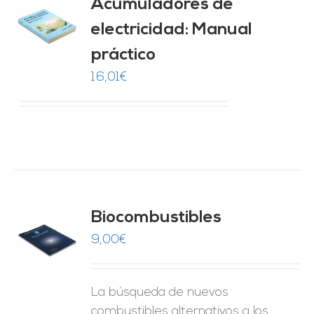
Acumuladores de
electricidad: Manual
O
práctico
ES
16,01
€
Biocombustibles
9,00
€
O
ES
La búsqueda de nuevos
combustibles alternativos a los