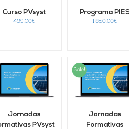
Curso PVsyst
Programa PIE
499,00
€
1.850,00
€
Sale!
AÑADIR AL CARRITO
/
AÑADIR AL CARRITO
DETALLES
DETALLES
Jornadas
Jornadas
ormativas PVsyst
Formativas