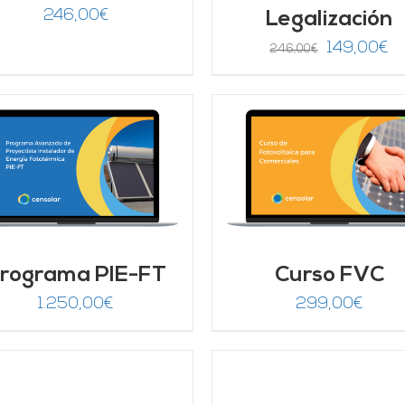
246,00
€
Legalización
El
El
149,00
€
246,00
€
precio
pr
original
ac
era:
es
246,00€.
14
AÑADIR AL CARRITO
/
Valorado
AÑADIR AL CARRITO
DETALLES
con
4.67
de 5
DETALLES
rograma PIE-FT
Curso FVC
1.250,00
€
299,00
€