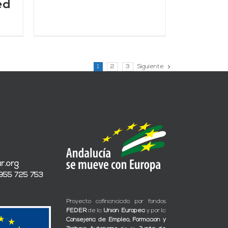
ed
1
2
3
Siguiente
r.org
 955 725 753
Proyecto cofinanciado por fondos
FEDER
de la
Unión Europea
y por la
Consejería de Empleo, Formación y