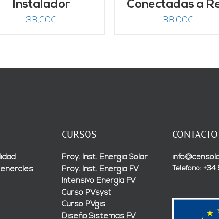
Instalador
Conectadas a R
33,00
€
38,00
€
CURSOS
CONTACTO
lidad
Proy. Inst. Energía Solar
info@censola
Teléfono: +34
generales
Proy. Inst. Energía FV
Intensivo Energía FV
Curso PVsyst
Curso PVgis
Diseño Sistemas FV