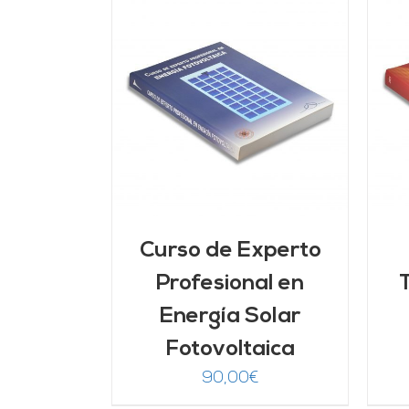
ARRITO
/
AÑADIR AL CARRITO
/
LLES
DETALLES
Curso de Experto
Profesional en
Energía Solar
Fotovoltaica
90,00
€