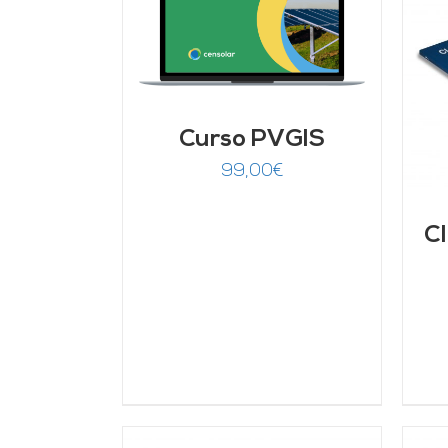
ARRITO
/
LLES
AÑADIR AL CARRITO
/
DETALLES
Curso PVGIS
99,00
€
Cl