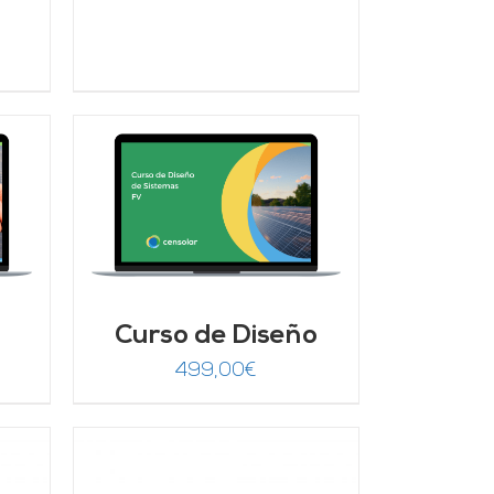
ecio
tual
:
9,00€.
/
Curso de Diseño
499,00
€