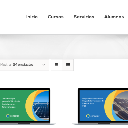
Inicio
Cursos
Servicios
Alumnos
Mostrar
24 productos
AÑADIR AL CARRITO
Valorado
AÑADIR AL CARRITO
/
DETALLES
con
4.95
de 5
DETALLES