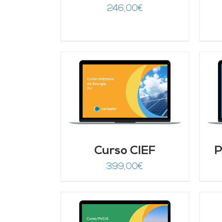
246,00
€
ARRITO
/
AÑADIR AL CARRITO
/
LLES
DETALLES
Curso CIEF
P
399,00
€