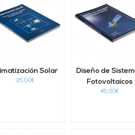
AÑADIR AL CARRITO
/
AÑADIR AL CARRITO
DETALLES
DETALLES
imatización Solar
Diseño de Siste
35,00
€
Fotovoltaicos
45,00
€