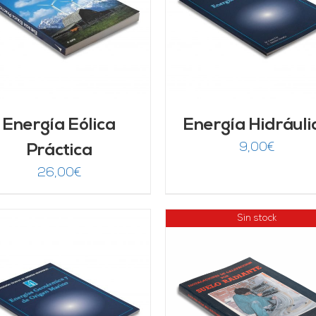
AÑADIR AL CARRITO
/
AÑADIR AL CARRITO
DETALLES
DETALLES
Energía Eólica
Energía Hidráuli
9,00
€
Práctica
26,00
€
Sin stock
AÑADIR AL CARRITO
DETALLES
DETALLES