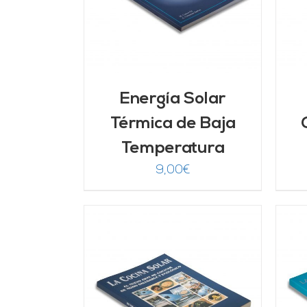
Energía Solar
Térmica de Baja
Temperatura
9,00
€
ARRITO
/
AÑADIR AL CARRITO
/
LLES
DETALLES