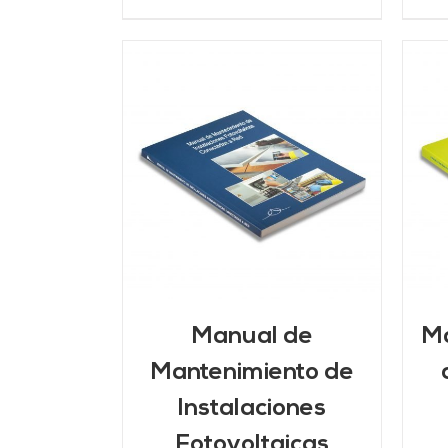
ARRITO
/
AÑADIR AL CARRITO
/
LLES
DETALLES
Manual de
Ma
Mantenimiento de
Instalaciones
Fotovoltaicas