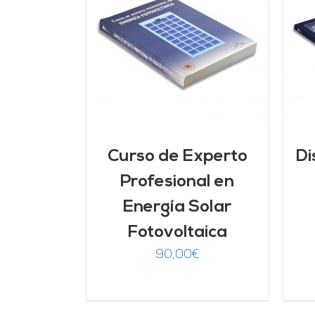
ARRITO
/
AÑADIR AL CARRITO
/
LLES
DETALLES
Curso de Experto
Di
Profesional en
Energía Solar
Fotovoltaica
90,00
€