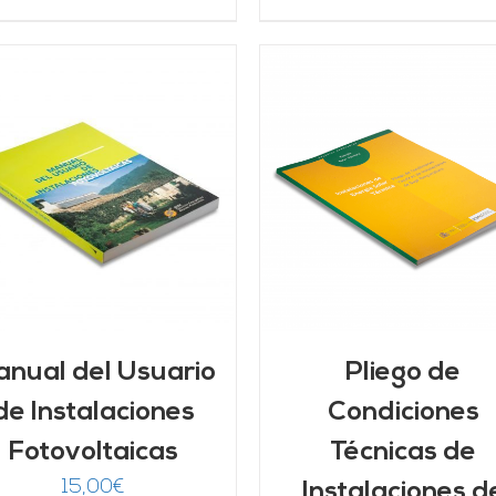
AÑADIR AL CARRITO
/
AÑADIR AL CARRITO
DETALLES
DETALLES
nual del Usuario
Pliego de
de Instalaciones
Condiciones
Fotovoltaicas
Técnicas de
15,00
€
Instalaciones d