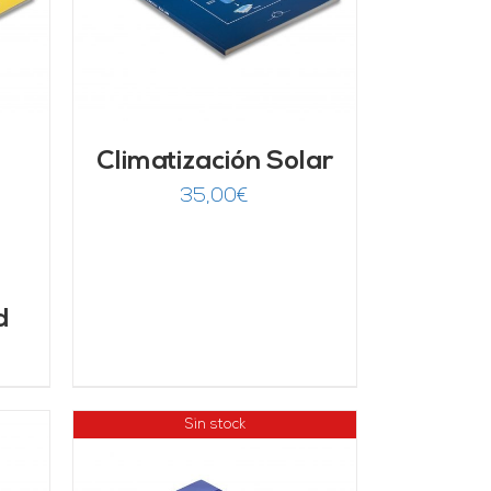
Climatización Solar
35,00
€
d
Sin stock