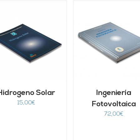
AÑADIR AL CARRITO
/
AÑADIR AL CARRITO
DETALLES
DETALLES
Hidrogeno Solar
Ingeniería
15,00
€
Fotovoltaica
72,00
€