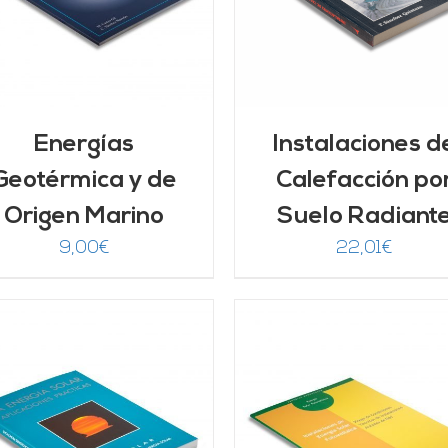
Energías
Instalaciones d
Geotérmica y de
Calefacción po
Origen Marino
Suelo Radiant
9,00
€
22,01
€
AÑADIR AL CARRITO
/
AÑADIR AL CARRITO
DETALLES
DETALLES