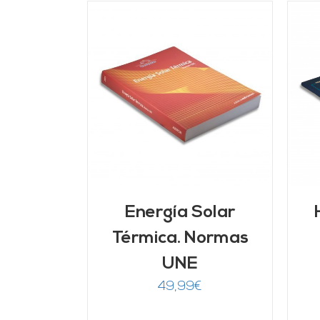
ARRITO
/
AÑADIR AL CARRITO
/
LLES
DETALLES
Energía Solar
Térmica. Normas
UNE
49,99
€