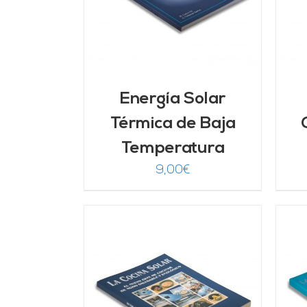
Energía Solar
Térmica de Baja
Temperatura
9,00
€
ARRITO
/
AÑADIR AL CARRITO
/
LLES
DETALLES