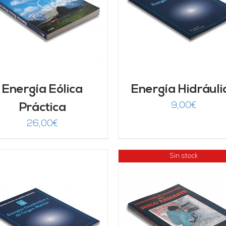
AÑADIR AL CARRITO
/
AÑADIR AL CARRITO
DETALLES
DETALLES
Energía Eólica
Energía Hidráuli
9,00
€
Práctica
26,00
€
Sin stock
AÑADIR AL CARRITO
DETALLES
DETALLES