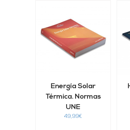
ARRITO
/
AÑADIR AL CARRITO
/
LLES
DETALLES
Energía Solar
Térmica. Normas
UNE
49,99
€