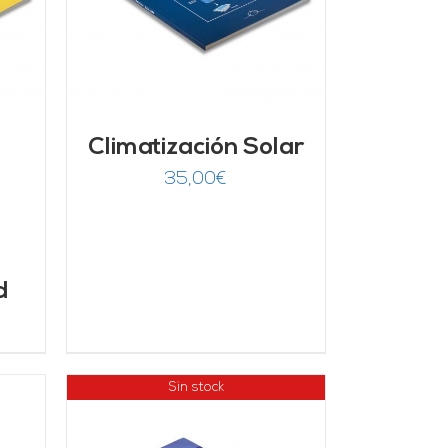
Climatización Solar
35,00
€
d
Sin stock