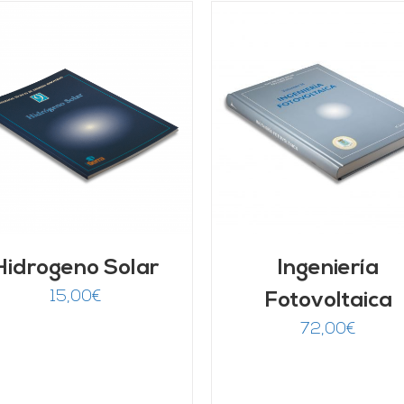
AÑADIR AL CARRITO
/
AÑADIR AL CARRITO
DETALLES
DETALLES
Hidrogeno Solar
Ingeniería
15,00
€
Fotovoltaica
72,00
€