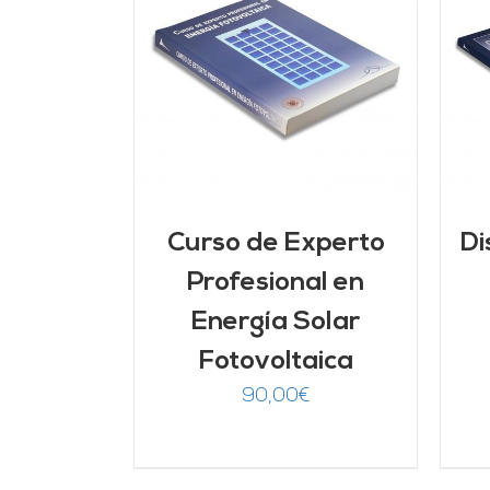
ARRITO
/
AÑADIR AL CARRITO
/
LLES
DETALLES
Curso de Experto
Di
Profesional en
Energía Solar
Fotovoltaica
90,00
€