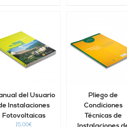
AÑADIR AL CARRITO
/
AÑADIR AL CARRITO
DETALLES
DETALLES
nual del Usuario
Pliego de
de Instalaciones
Condiciones
Fotovoltaicas
Técnicas de
15,00
€
Instalaciones d