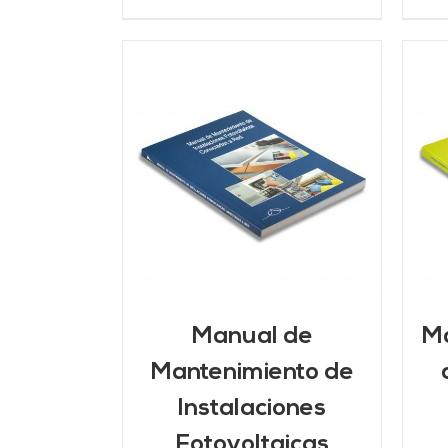
ARRITO
/
AÑADIR AL CARRITO
/
LLES
DETALLES
Manual de
Ma
Mantenimiento de
Instalaciones
Fotovoltaicas