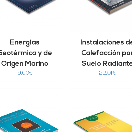
Energías
Instalaciones d
Geotérmica y de
Calefacción po
Origen Marino
Suelo Radiant
9,00
€
22,01
€
AÑADIR AL CARRITO
/
AÑADIR AL CARRITO
DETALLES
DETALLES