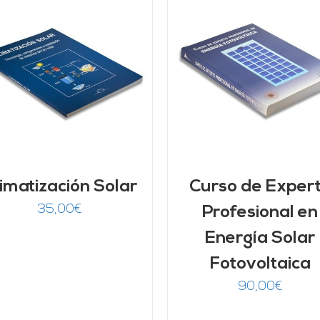
AÑADIR AL CARRITO
/
AÑADIR AL CARRITO
DETALLES
DETALLES
imatización Solar
Curso de Exper
35,00
€
Profesional en
Energía Solar
Fotovoltaica
90,00
€