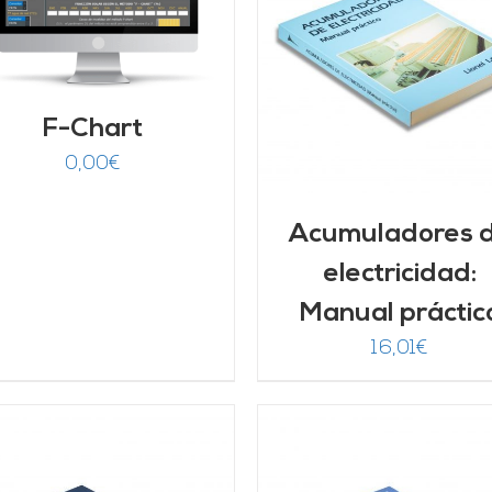
AÑADIR AL CARRITO
/
AÑADIR AL CARRITO
DETALLES
DETALLES
F-Chart
0,00
€
Acumuladores 
electricidad:
Manual práctic
16,01
€