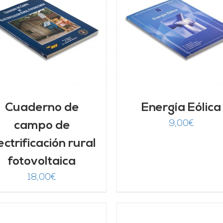
AÑADIR AL CARRITO
/
AÑADIR AL CARRITO
DETALLES
DETALLES
Cuaderno de
Energía Eólica
9,00
€
campo de
ectrificación rural
fotovoltaica
18,00
€