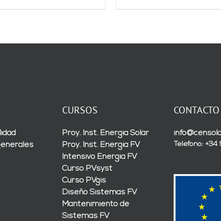
CURSOS
CONTACTO
lidad
Proy. Inst. Energía Solar
info@censola
Teléfono: +34
generales
Proy. Inst. Energía FV
Intensivo Energía FV
Curso PVsyst
Curso PVgis
Diseño Sistemas FV
Mantenimiento de
Sistemas FV