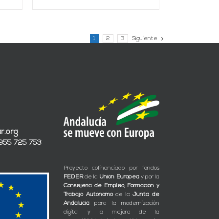
1
2
3
Siguiente
r.org
 955 725 753
Proyecto cofinanciado por fondos
FEDER
de la
Unión Europea
y por la
Consejería de Empleo, Formación y
Trabajo Autónomo
de la
Junta de
Andalucía
para la modernización
digital y la mejora de la