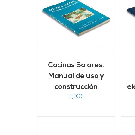
ARRITO
/
AÑADIR AL CARRITO
/
LLES
DETALLES
Cocinas Solares.
Manual de uso y
construcción
el
11,00
€