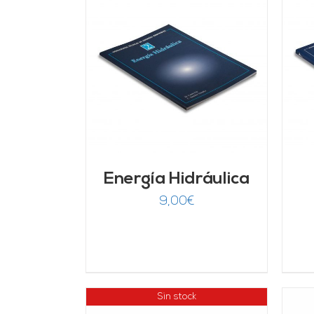
ARRITO
/
AÑADIR AL CARRITO
/
LLES
DETALLES
Energía Hidráulica
9,00
€
Sin stock