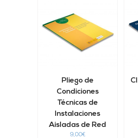
ARRITO
/
AÑADIR AL CARRITO
/
LLES
DETALLES
Pliego de
Cl
Condiciones
Técnicas de
Instalaciones
Aisladas de Red
9,00
€