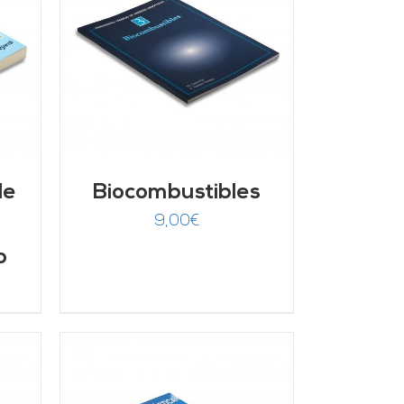
/
de
Biocombustibles
9,00
€
o