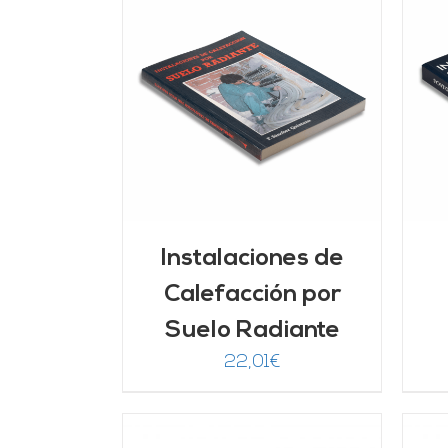
AÑADIR AL CARRITO
/
LLES
DETALLES
Instalaciones de
Calefacción por
Suelo Radiante
22,01
€