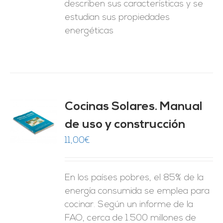
describen sus características y se
estudian sus propiedades
energéticas
Cocinas Solares. Manual
de uso y construcción
O
11,00
€
ES
En los países pobres, el 85% de la
energía consumida se emplea para
cocinar. Según un informe de la
FAO, cerca de 1.500 millones de