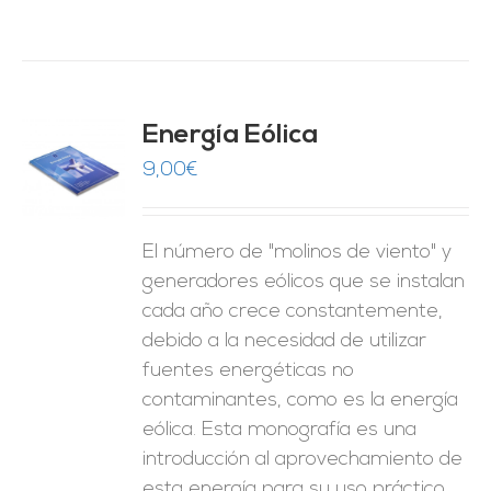
Energía Eólica
9,00
€
O
ES
El número de "molinos de viento" y
generadores eólicos que se instalan
cada año crece constantemente,
debido a la necesidad de utilizar
fuentes energéticas no
contaminantes, como es la energía
eólica. Esta monografía es una
introducción al aprovechamiento de
esta energía para su uso práctico.