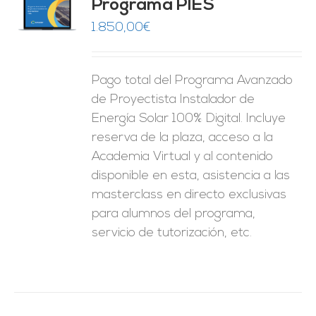
Programa PIES
5
de 5
O
1.850,00
€
ES
Pago total del Programa Avanzado
de Proyectista Instalador de
Energía Solar 100% Digital. Incluye
reserva de la plaza, acceso a la
Academia Virtual y al contenido
disponible en esta, asistencia a las
masterclass en directo exclusivas
para alumnos del programa,
servicio de tutorización, etc.