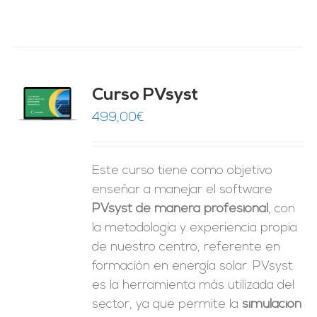
ado
Curso PVsyst
0
de 5
O
499,00
€
ES
Este curso tiene como objetivo
enseñar a manejar el software
PVsyst de manera profesional
, con
la metodología y experiencia propia
de nuestro centro, referente en
formación en energía solar. PVsyst
es la herramienta más utilizada del
sector, ya que permite la
simulación