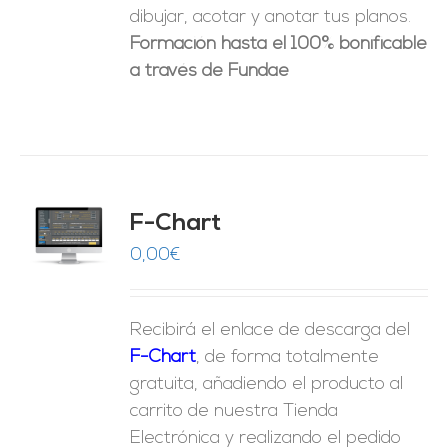
dibujar, acotar y anotar tus planos.
Formación hasta el 100% bonificable
a través de Fundae
do
F-Chart
9
O
0,00
€
ES
Recibirá el enlace de descarga del
F-Chart
, de forma totalmente
gratuita, añadiendo el producto al
carrito de nuestra Tienda
Electrónica y realizando el pedido