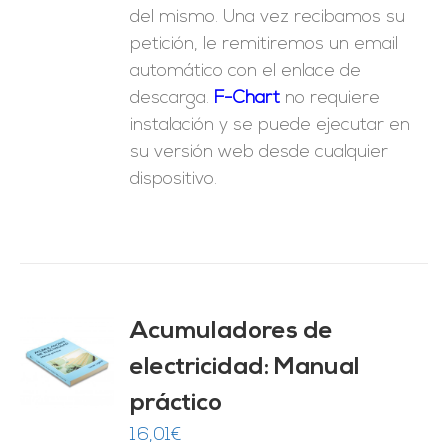
del mismo. Una vez recibamos su
petición, le remitiremos un email
automático con el enlace de
descarga.
F-Chart
no requiere
instalación y se puede ejecutar en
su versión web desde cualquier
dispositivo.
Acumuladores de
electricidad: Manual
O
práctico
ES
16,01
€