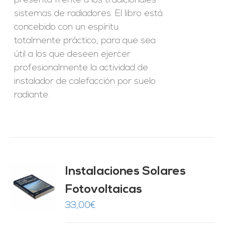
presenta frente a los tradicionales
sistemas de radiadores. El libro está
concebido con un espíritu
totalmente práctico, para que sea
útil a los que deseen ejercer
profesionalmente la actividad de
instalador de calefacción por suelo
radiante.
Instalaciones Solares
Fotovoltaicas
O
33,00
€
ES