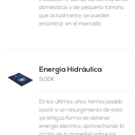
domésticas y de pequeño tamaño
que actualmente se pueden
encontrar en el mercado.
Energía Hidráulica
9,00
€
O
ES
En los últimos años hemos podido
asistir a un resurgimiento de esta
ya antigua forma de obtener
energía eléctrica, aprovechando la
acción de la gravedad sobre las