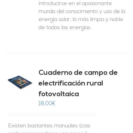
introducirse en el apasionante
mundo del conocimiento y uso de la
energía solar, la más limpia y noble
de todas las energías.
Cuaderno de campo de
electrificación rural
O
fotovoltaica
ES
18,00
€
Existen bastantes manuales (casi