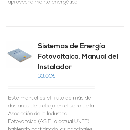
aprovechamiento energético
Sistemas de Energía
ado
0
de 5
Fotovoltaica. Manual del
O
Instalador
ES
33,00
€
Este manual es el fruto de más de
dos años de trabajo en el seno de la
Asociación de la Industria
Fotovoltaica (ASIF, la actual UNEF),
habiendo participado las principales