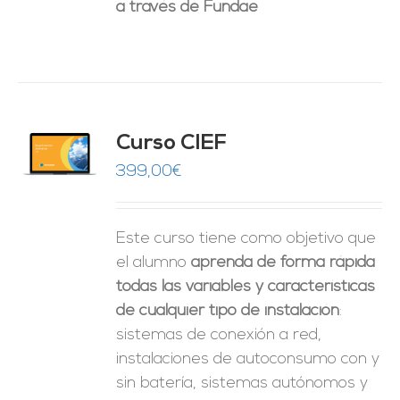
a través de Fundae
Curso CIEF
O
399,00
€
ES
Este curso tiene como objetivo que
el alumno
aprenda de forma rápida
todas las variables y características
de cualquier tipo de instalación
:
sistemas de conexión a red,
instalaciones de autoconsumo con y
sin batería, sistemas autónomos y