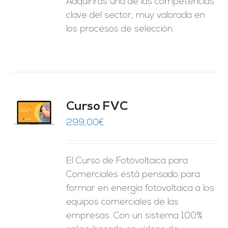
Adquirirás una de las competencias
clave del sector, muy valorada en
los procesos de selección.
Curso FVC
O
299,00
€
ES
El Curso de Fotovoltaica para
Comerciales está pensado para
formar en energía fotovoltaica a los
equipos comerciales de las
empresas. Con un sistema 100%