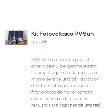
Kit Fotovoltaico PVSun
O
610,53
€
ES
El Kit se ha concebido para el
aprendizaje y la experimentación.
La práctica que se adquiere con el
mismo será de utilidad y aplicación
directa en otras instalaciones
fotovoltaicas de mayor tamaño
conectadas a red. Los únicos
requisitos son disponer
de una red