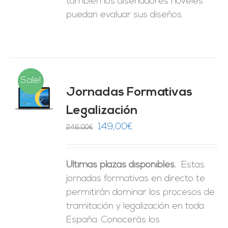
también los diseñadores noveles
puedan evaluar sus diseños.
Sale!
Jornadas Formativas
O
Legalización
ES
El
El
149,00
€
246,00
€
precio
precio
original
actual
Últimas plazas disponibles.
Estas
era:
es:
jornadas formativas en directo te
246,00€.
149,00€.
permitirán dominar los procesos de
tramitación y legalización en toda
España. Conocerás los