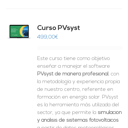
ado
Curso PVsyst
0
de 5
O
499,00
€
ES
Este curso tiene como objetivo
enseñar a manejar el software
PVsyst de manera profesional
, con
la metodología y experiencia propia
de nuestro centro, referente en
formación en energía solar. PVsyst
es la herramienta más utilizada del
sector, ya que permite la
simulación
y análisis de sistemas fotovoltaicos