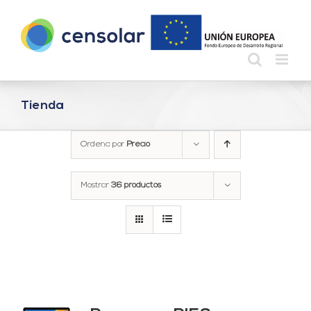
Saltar
al
contenido
Tienda
Ordena por
Precio
Mostrar
36 productos
ado