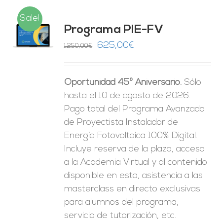
Sale!
Programa PIE-FV
O
El
El
625,00
€
1.250,00
€
precio
precio
ES
original
actual
Oportunidad 45º Aniversario.
Sólo
era:
es:
hasta el 10 de agosto de 2026.
1.250,00€.
625,00€.
Pago total del Programa Avanzado
de Proyectista Instalador de
Energía Fotovoltaica 100% Digital.
Incluye reserva de la plaza, acceso
a la Academia Virtual y al contenido
disponible en esta, asistencia a las
masterclass en directo exclusivas
para alumnos del programa,
servicio de tutorización, etc.