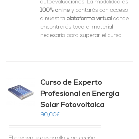
autoevaluaciones. La modalidad es
100% online
y contarás con acceso
a nuestra
plataforma virtual
donde
encontrarás todo el material
necesario para superar el curso.
Curso de Experto
Profesional en Energía
O
Solar Fotovoltaica
ES
90,00
€
El creciente desarrollo y aplicación