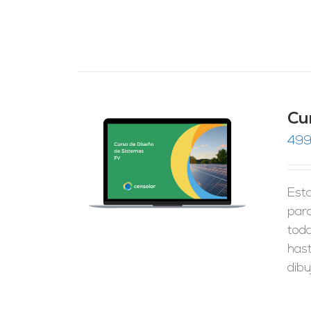
Cu
499
do
RRITO
/
de 5
LES
Esta
para
tod
hast
dibu