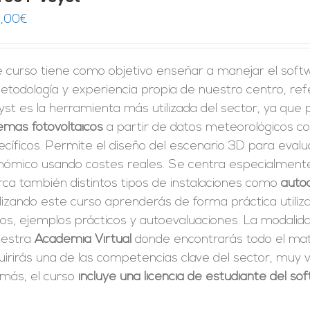
,00
€
e curso tiene como objetivo enseñar a manejar el sof
etodología y experiencia propia de nuestro centro, ref
st es la herramienta más utilizada del sector, ya que
emas fotovoltaicos
a partir de datos meteorológicos co
cíficos. Permite el diseño del escenario 3D para evalu
nómico usando costes reales. Se centra especialmente 
rca también distintos tipos de instalaciones como
auto
izando este curso aprenderás de forma práctica utiliz
tos, ejemplos prácticos y autoevaluaciones. La modali
uestra
Academia Virtual
donde encontrarás todo el mate
irirás una de las competencias clave del sector, muy v
más, el curso
incluye una licencia de estudiante del s