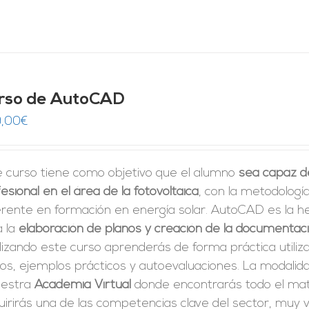
rso de AutoCAD
,00
€
e curso tiene como objetivo que el alumno
sea capaz d
esional en el área de la fotovoltaica
, con la metodologí
erente en formación en energía solar. AutoCAD es la h
a la
elaboración de planos y creación de la documentac
izando este curso aprenderás de forma práctica utiliz
tos, ejemplos prácticos y autoevaluaciones. La modali
uestra
Academia Virtual
donde encontrarás todo el mate
irirás una de las competencias clave del sector, muy v