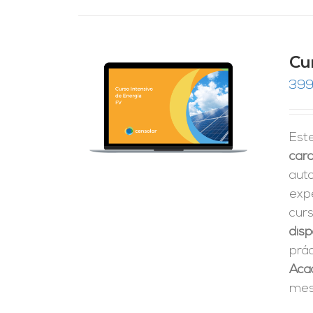
Cu
399
RRITO
/
LES
Est
cara
aut
expe
cur
disp
prá
Aca
mes