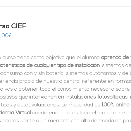
rso CIEF
,00
€
e curso tiene como objetivo que el alumno
aprenda de f
cterísticas de cualquier tipo de instalación
: sistemas de
oconsumo con y sin batería, sistemas autónomos y de 
riencia propia de nuestro centro, referente en formac
so vas a obtener todo el conocimiento necesario sobre
ositivos que intervienen en instalaciones fotovoltaicas
,
cticos y autoevaluaciones. La modalidad es
100% online
demia Virtual
donde encontrarás todo el material neces
 podrás unirte a un mercado con alta demanda de prof