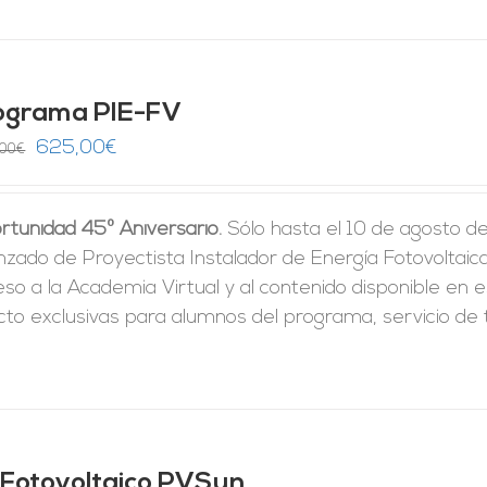
ograma PIE-FV
El
El
625,00
€
,00
€
precio
precio
original
actual
rtunidad 45º Aniversario.
Sólo hasta el 10 de agosto d
era:
es:
zado de Proyectista Instalador de Energía Fotovoltaica 
1.250,00€.
625,00€.
so a la Academia Virtual y al contenido disponible en e
cto exclusivas para alumnos del programa, servicio de t
t Fotovoltaico PVSun