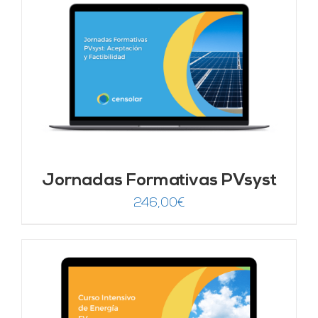
era:
es:
1.250,00€.
625,00€.
Jornadas Formativas PVsyst
246,00
€