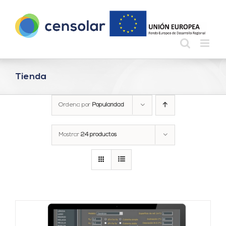
Saltar
al
contenido
Tienda
Ordena por
Popularidad
Mostrar
24 productos