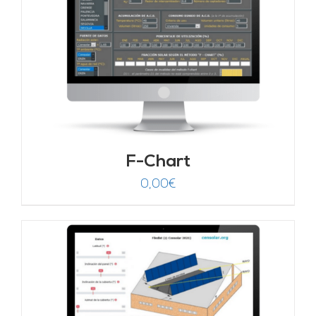
F-Chart
0,00
€