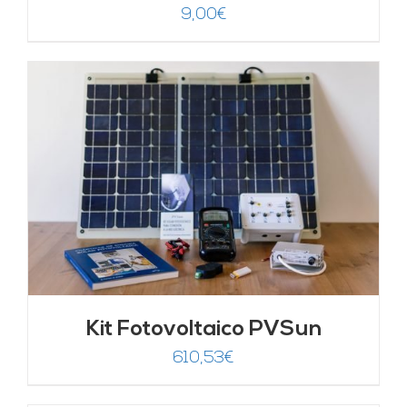
9,00
€
Kit Fotovoltaico PVSun
610,53
€