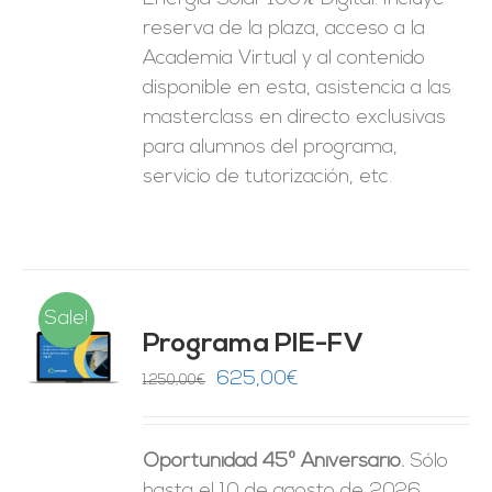
reserva de la plaza, acceso a la
Academia Virtual y al contenido
disponible en esta, asistencia a las
masterclass en directo exclusivas
para alumnos del programa,
servicio de tutorización, etc.
Sale!
Programa PIE-FV
O
El
El
625,00
€
1.250,00
€
precio
precio
ES
original
actual
Oportunidad 45º Aniversario.
Sólo
era:
es:
hasta el 10 de agosto de 2026.