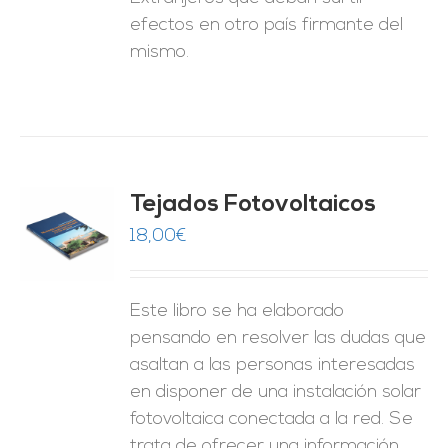
efectos en otro país firmante del
mismo.
Tejados Fotovoltaicos
18,00
€
O
ES
Este libro se ha elaborado
pensando en resolver las dudas que
asaltan a las personas interesadas
en disponer de una instalación solar
fotovoltaica conectada a la red. Se
trata de ofrecer una información