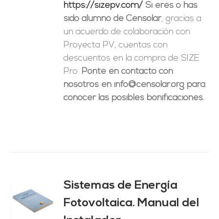
https://sizepv.com/
Si eres o has
sido alumno de Censolar
, gracias a
un acuerdo de colaboración con
Proyecta PV, cuentas con
descuentos en la compra de SIZE
Pro.
Ponte en contacto con
nosotros en info@censolar.org para
conocer las posibles bonificaciones.
Sistemas de Energía
ado
0
de 5
Fotovoltaica. Manual del
O