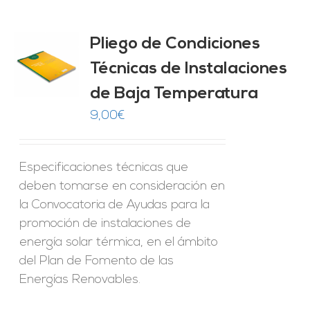
Pliego de Condiciones
Técnicas de Instalaciones
O
de Baja Temperatura
ES
9,00
€
Especificaciones técnicas que
deben tomarse en consideración en
la Convocatoria de Ayudas para la
promoción de instalaciones de
energía solar térmica, en el ámbito
del Plan de Fomento de las
Energías Renovables.