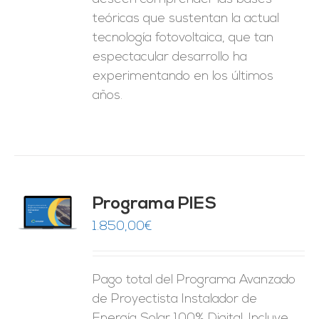
teóricas que sustentan la actual
tecnología fotovoltaica, que tan
espectacular desarrollo ha
experimentando en los últimos
años.
ado
Programa PIES
5
de 5
O
1.850,00
€
ES
Pago total del Programa Avanzado
de Proyectista Instalador de
Energía Solar 100% Digital. Incluye