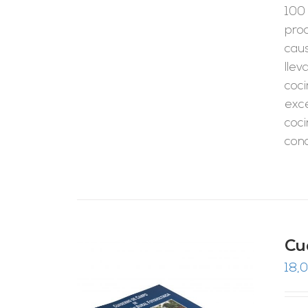
100 
pro
caus
llev
coci
exce
coci
cono
Cu
18,