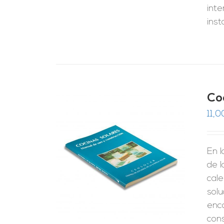
inte
inst
Co
11,0
En 
RRITO
/
LES
de 
cale
solu
enc
cons