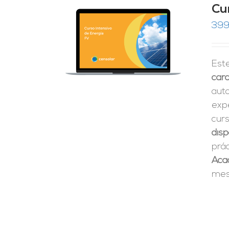
Cu
399
RRITO
/
LES
Est
cara
aut
expe
cur
disp
prá
Aca
mes