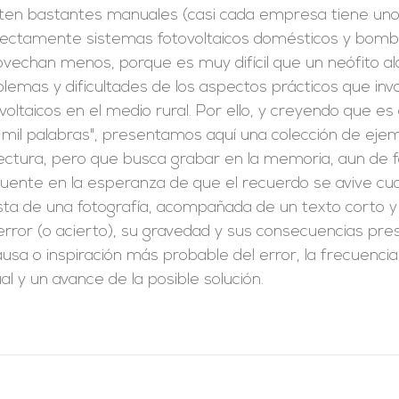
sten bastantes manuales (casi cada empresa tiene uno
rectamente sistemas fotovoltaicos domésticos y bomba
vechan menos, porque es muy difícil que un neófito al
lemas y dificultades de los aspectos prácticos que invo
voltaicos en el medio rural. Por ello, y creyendo que 
 mil palabras", presentamos aquí una colección de eje
ectura, pero que busca grabar en la memoria, aun de f
cuente en la esperanza de que el recuerdo se avive cua
ta de una fotografía, acompañada de un texto corto y 
error (o acierto), su gravedad y sus consecuencias pr
ausa o inspiración más probable del error, la frecuen
al y un avance de la posible solución.