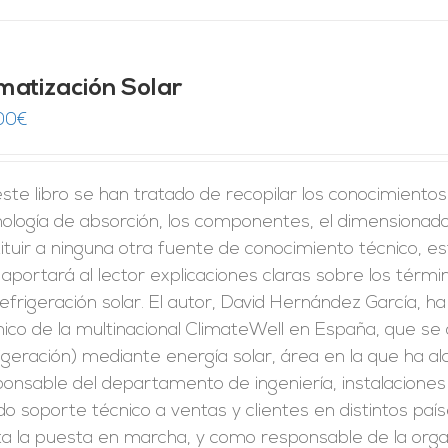
imatización Solar
00
€
ste libro se han tratado de recopilar los conocimiento
ología de absorción, los componentes, el dimensionado 
ituir a ninguna otra fuente de conocimiento técnico, est
aportará al lector explicaciones claras sobre los térm
efrigeración solar. El autor, David Hernández García, 
ico de la multinacional ClimateWell en España, que se d
igeración) mediante energía solar, área en la que ha 
onsable del departamento de ingeniería, instalaciones y
o soporte técnico a ventas y clientes en distintos paíse
a la puesta en marcha, y como responsable de la organ