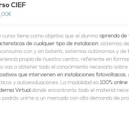
rso CIEF
,00
€
e curso tiene como objetivo que el alumno
aprenda de f
cterísticas de cualquier tipo de instalación
: sistemas de
oconsumo con y sin batería, sistemas autónomos y de 
riencia propia de nuestro centro, referente en formac
so vas a obtener todo el conocimiento necesario sobre
ositivos que intervienen en instalaciones fotovoltaicas
,
cticos y autoevaluaciones. La modalidad es
100% online
demia Virtual
donde encontrarás todo el material neces
 podrás unirte a un mercado con alta demanda de prof