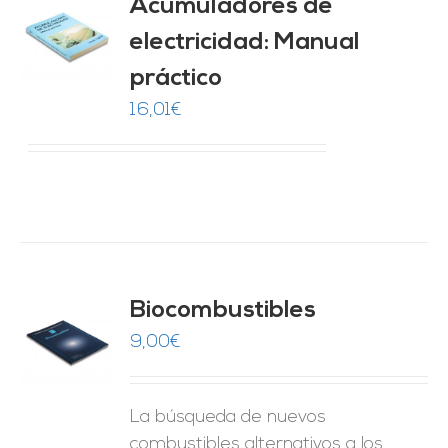
Acumuladores de
electricidad: Manual
O
práctico
ES
16,01
€
Biocombustibles
9,00
€
O
ES
La búsqueda de nuevos
combustibles alternativos a los