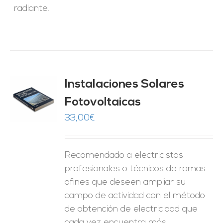
radiante.
Instalaciones Solares
Fotovoltaicas
O
33,00
€
ES
Recomendado a electricistas
profesionales o técnicos de ramas
afines que deseen ampliar su
campo de actividad con el método
de obtención de electricidad que
cada vez encuentra más