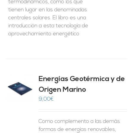
termodinámicos, como los que
tienen lugar en las denominadas
centrales solares. El libro es una
introducción a esta tecnología de
aprovechamiento energético
Energías Geotérmica y de
Origen Marino
O
9,00
€
ES
Como complemento a las demás
formas de energías renovables,