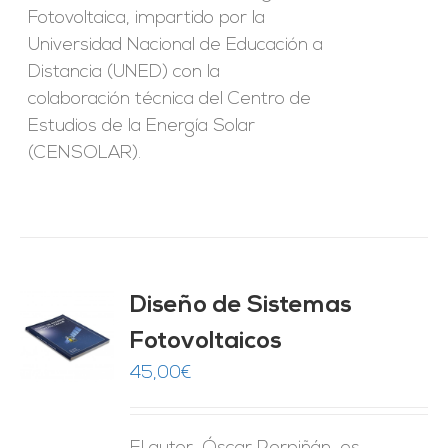
Fotovoltaica, impartido por la
Universidad Nacional de Educación a
Distancia (UNED) con la
colaboración técnica del Centro de
Estudios de la Energía Solar
(CENSOLAR).
Diseño de Sistemas
Fotovoltaicos
O
45,00
€
ES