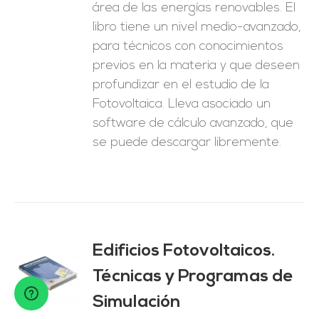
área de las energías renovables. El
libro tiene un nivel medio-avanzado,
para técnicos con conocimientos
previos en la materia y que deseen
profundizar en el estudio de la
Fotovoltaica. Lleva asociado un
software de cálculo avanzado, que
se puede descargar libremente.
Edificios Fotovoltaicos.
Técnicas y Programas de
O
Simulación
ES