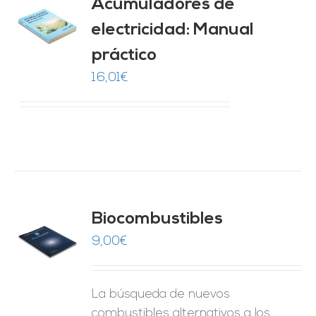
Acumuladores de
electricidad: Manual
O
práctico
ES
16,01
€
Biocombustibles
9,00
€
O
ES
La búsqueda de nuevos
combustibles alternativos a los