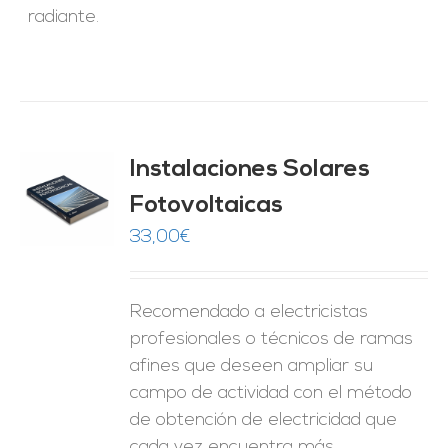
radiante.
Instalaciones Solares
Fotovoltaicas
O
33,00
€
ES
Recomendado a electricistas
profesionales o técnicos de ramas
afines que deseen ampliar su
campo de actividad con el método
de obtención de electricidad que
cada vez encuentra más