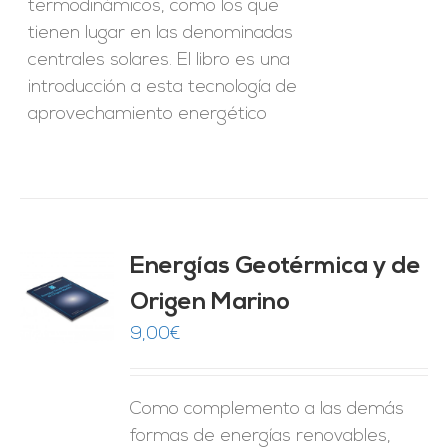
termodinámicos, como los que
tienen lugar en las denominadas
centrales solares. El libro es una
introducción a esta tecnología de
aprovechamiento energético
Energías Geotérmica y de
Origen Marino
O
9,00
€
ES
Como complemento a las demás
formas de energías renovables,