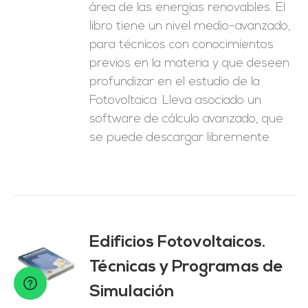
área de las energías renovables. El
libro tiene un nivel medio-avanzado,
para técnicos con conocimientos
previos en la materia y que deseen
profundizar en el estudio de la
Fotovoltaica. Lleva asociado un
software de cálculo avanzado, que
se puede descargar libremente.
Edificios Fotovoltaicos.
Técnicas y Programas de
O
Simulación
ES