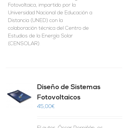
Fotovoltaica, impartido por la
Universidad Nacional de Educación a
Distancia (UNED) con la
colaboración técnica del Centro de
Estudios de la Energía Solar
(CENSOLAR).
Diseño de Sistemas
Fotovoltaicos
O
45,00
€
ES