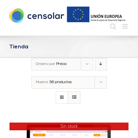
Saltar
al
contenido
Tienda
Ordena por
Precio
Mostrar
36 productos
Sin stock