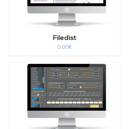
Filedist
0,00
€