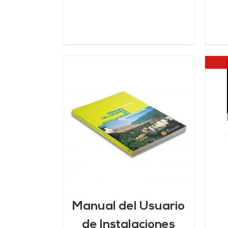
DETALLES
ARRITO
/
LLES
Manual del Usuario
de Instalaciones