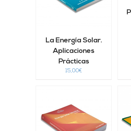
P
La Energía Solar.
Aplicaciones
Prácticas
15,00
€
ARRITO
/
AÑADIR AL CARRITO
/
LLES
DETALLES