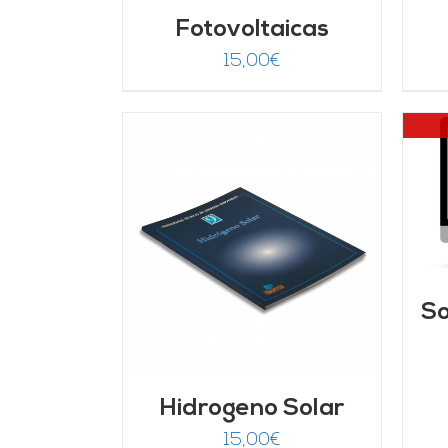
Fotovoltaicas
15,00
€
DETALLES
ARRITO
/
LLES
So
Hidrogeno Solar
15,00
€