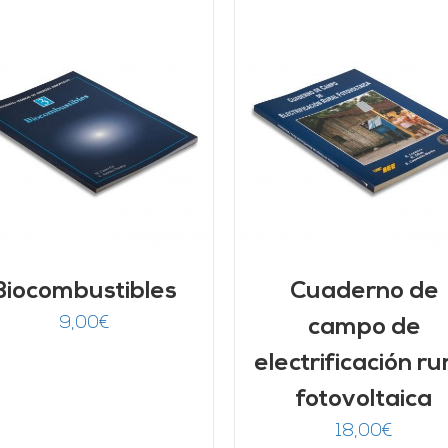
AÑADIR AL CARRITO
/
AÑADIR AL CARRITO
DETALLES
DETALLES
Biocombustibles
Cuaderno de
9,00
€
campo de
electrificación ru
fotovoltaica
18,00
€