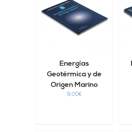
ARRITO
/
AÑADIR AL CARRITO
/
LLES
DETALLES
Energías
Geotérmica y de
Origen Marino
9,00
€