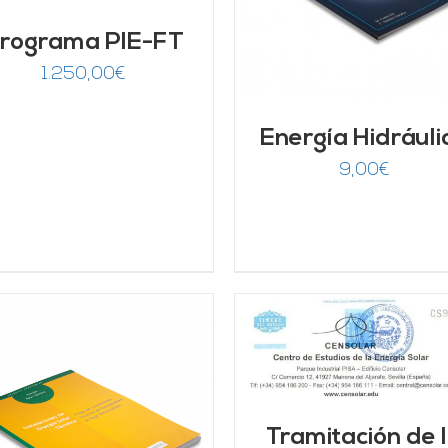
rograma PIE-FT
1.250,00
€
Energía Hidráuli
9,00
€
AÑADIR AL CARRITO
/
DETALLES
AÑADIR AL CARRITO
Tramitación de 
DETALLES