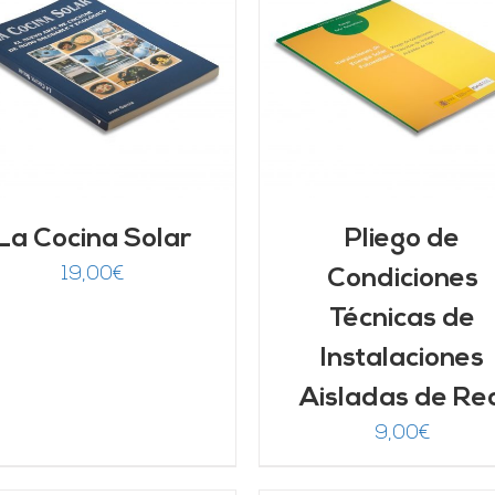
AÑADIR AL CARRITO
DETALLES
AÑADIR AL CARRITO
/
DETALLES
La Cocina Solar
Pliego de
19,00
€
Condiciones
Técnicas de
Instalaciones
Aisladas de Re
9,00
€