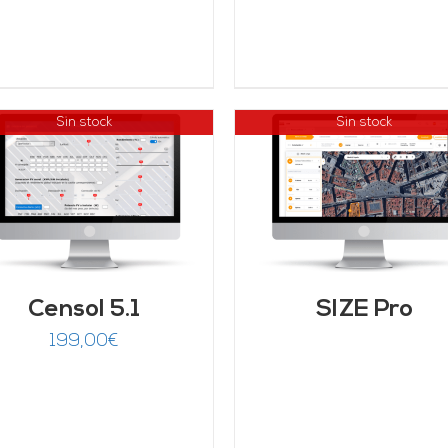
Sin stock
Sin stock
DETALLES
Valorado
AÑADIR AL CARRITO
con
5.00
de 5
DETALLES
Censol 5.1
SIZE Pro
199,00
€