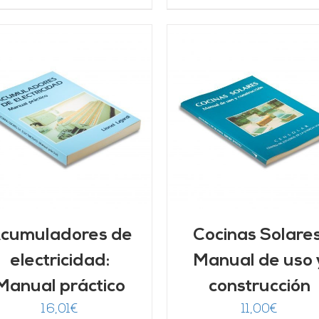
AÑADIR AL CARRITO
/
AÑADIR AL CARRITO
DETALLES
DETALLES
cumuladores de
Cocinas Solares
electricidad:
Manual de uso 
Manual práctico
construcción
16,01
€
11,00
€