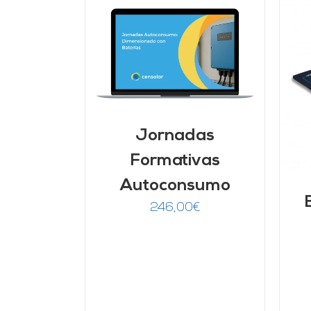
ARRITO
/
LLES
AÑADIR AL CARRITO
/
DETALLES
Jornadas
Formativas
Autoconsumo
246,00
€