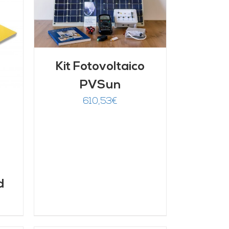
/
Kit Fotovoltaico
PVSun
610,53
€
d