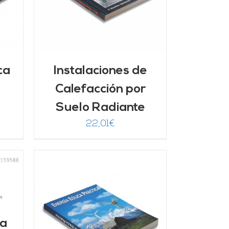
ca
Instalaciones de
Calefacción por
Suelo Radiante
22,01
€
/
la