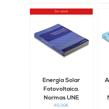
Sin stock
AÑADIR AL CARRITO
/
LLES
DETALLES
Energía Solar
A
Fotovoltaica.
Normas UNE
49,99
€