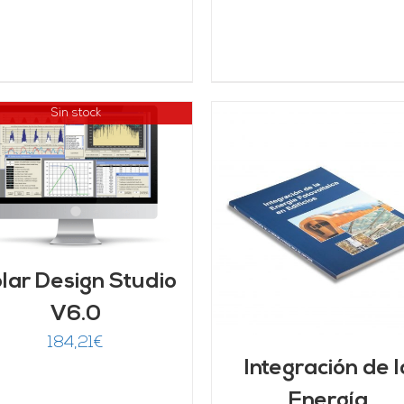
Sin stock
AÑADIR AL CARRITO
/
AÑADIR AL CARRITO
DETALLES
DETALLES
lar Design Studio
V6.0
184,21
€
Integración de l
Energía