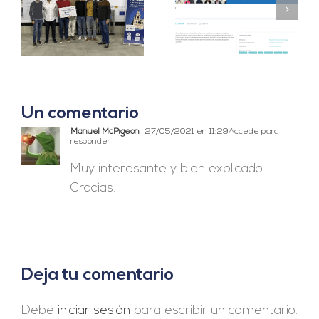
Censolar y Eunoia
Censolar se une a
alcanzan un
Climathon Sevilla
acuerdo de
2023
colaboración.
Un comentario
Manuel McPigeon
27/05/2021 en 11:29
Accede para
responder
Muy interesante y bien explicado.
Gracias.
Deja tu comentario
Debe
iniciar sesión
para escribir un comentario.