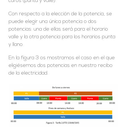
caros (punta y valle).
Con respecto a la elección de la potencia, se
puede elegir una única potencia o dos
potencias: una de ellas será para el horario
valle y la otra potencia para los horarios punta
y llano.
En la figura 3 os mostramos el caso en el que
eligiésemos dos potencias en nuestro recibo
de la electricidad.