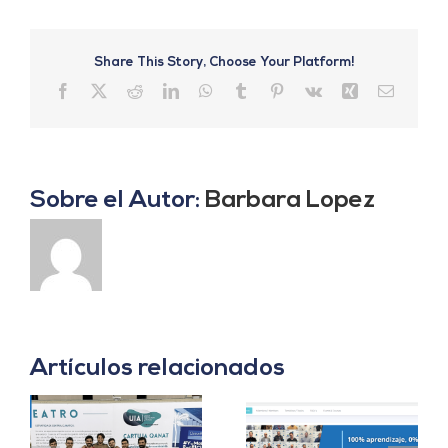
Share This Story, Choose Your Platform!
Facebook
X
Reddit
LinkedIn
WhatsApp
Tumblr
Pinterest
Vk
Xing
Correo
electrón
Sobre el Autor:
Barbara Lopez
Artículos relacionados