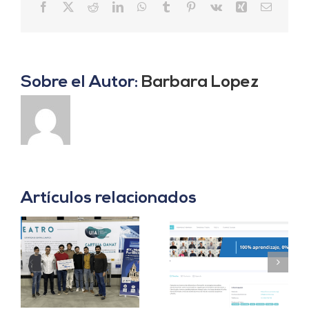
Facebook
X
Reddit
LinkedIn
WhatsApp
Tumblr
Pinterest
Vk
Xing
Correo
electrón
Sobre el Autor:
Barbara Lopez
Artículos relacionados
Censolar y Eunoia
Censolar se une a
alcanzan un
Climathon Sevilla
acuerdo de
2023
colaboración.