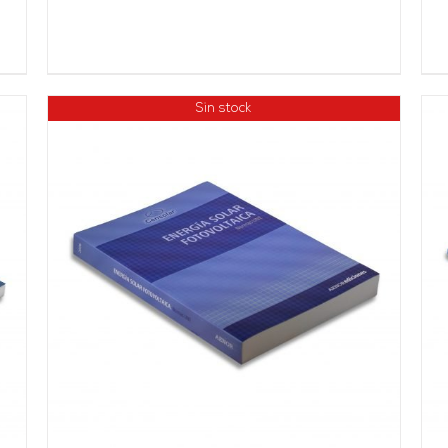
Sin stock
AÑADIR AL CARRITO
/
DETALLES