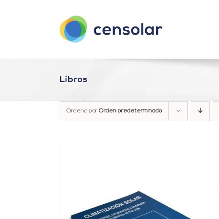
Saltar
al
contenido
Libros
Ordena por
Orden predeterminado