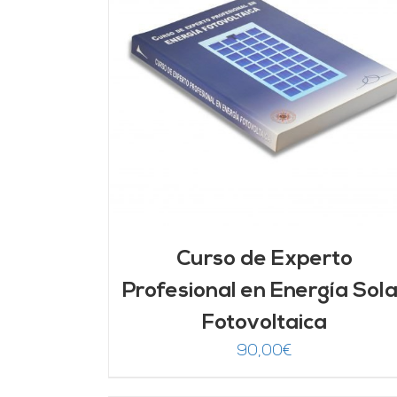
DETALLES
AÑADIR AL CARRITO
/
DETALLES
Curso de Experto
Profesional en Energía Sola
Fotovoltaica
90,00
€