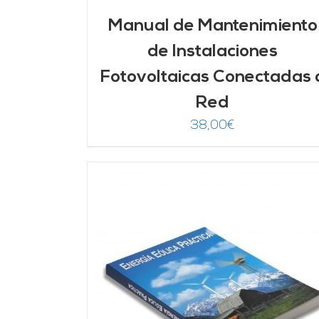
Manual de Mantenimiento
de Instalaciones
Fotovoltaicas Conectadas 
Red
38,00
€
DETALLES
AÑADIR AL CARRITO
/
DETALLES