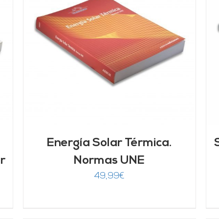
AÑADIR AL CARRITO
/
DETALLES
Energía Solar Térmica.
r
Normas UNE
49,99
€