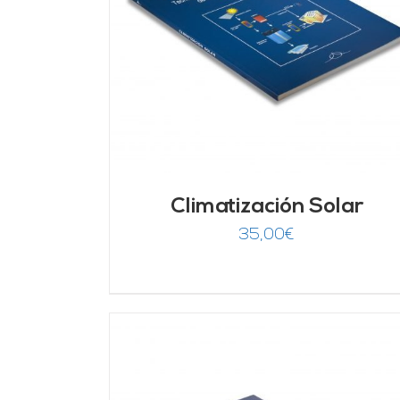
DETALLES
AÑADIR AL CARRITO
/
DETALLES
Climatización Solar
35,00
€