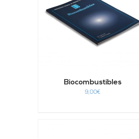
DETALLES
AÑADIR AL CARRITO
/
DETALLES
Biocombustibles
9,00
€