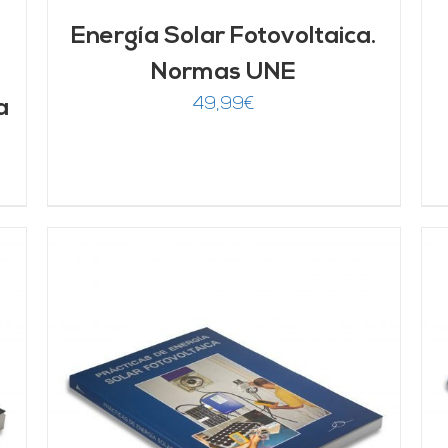
Energía Solar Fotovoltaica.
Normas UNE
49,99
€
a
AÑADIR AL CARRITO
/
DETALLES