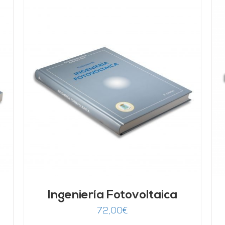
Valorado
AÑADIR AL CARRITO
/
DETALLES
con
5.00
de 5
Ingeniería Fotovoltaica
72,00
€