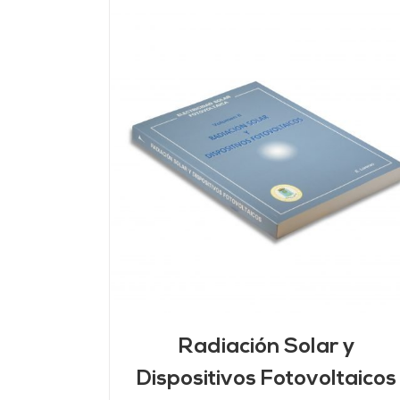
DETALLES
AÑADIR AL CARRITO
/
DETALLES
Radiación Solar y
Dispositivos Fotovoltaicos