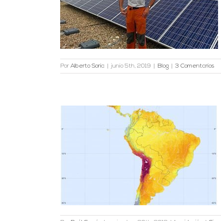
taicos
Por
Alberto Soria
|
junio 5th, 2019
|
Blog
|
3 Comentarios
 América latina