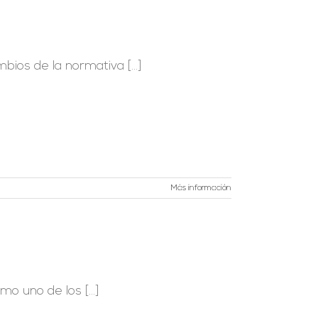
os de la normativa [...]
Más información
 uno de los [...]