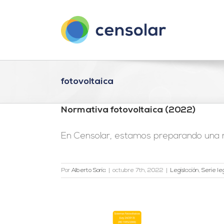
Saltar
al
contenido
fotovoltaica
Normativa fotovoltaica (2022)
En Censolar, estamos preparando una nu
Por
Alberto Soria
|
octubre 7th, 2022
|
Legislación
,
Serie le