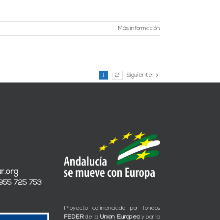
Más información
1
2
Siguiente
r.org
 955 725 753
Proyecto cofinanciado por fondos
FEDER
de la
Unión Europea
y por la