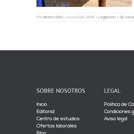
Por
Alberto Soria
|
marzo 21st, 2018
|
Legislación
|
Sin come
SOBRE NOSOTROS
LEGAL
Inicio
Política de Ca
Editorial
Condiciones 
Centro de estudios
Aviso legal
Ofertas laborales
Blog