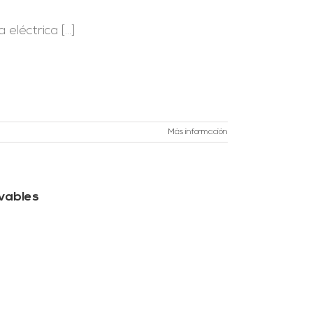
léctrica [...]
Más información
vables