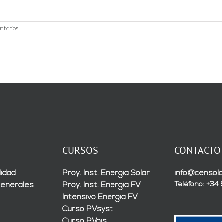
ntarios
CURSOS
CONTACTO
lidad
Proy. Inst. Energía Solar
info@censola
Teléfono: +34
generales
Proy. Inst. Energía FV
Intensivo Energía FV
Curso PVsyst
Curso PVgis