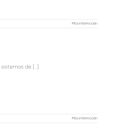
Más información
istemas de [...]
Más información