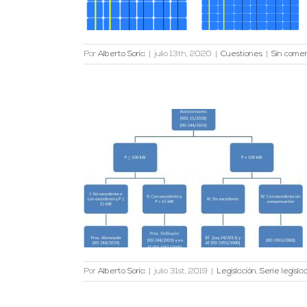
Por
Alberto Soria
|
julio 13th, 2020
|
Cuestiones
|
Sin comen
autoconsumo
ción España
Por
Alberto Soria
|
julio 31st, 2019
|
Legislación
,
Serie legisl