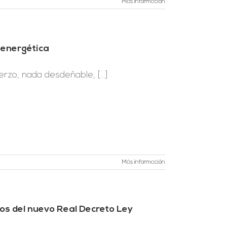
Más información
 energética
rzo, nada desdeñable, [...]
Más información
os del nuevo Real Decreto Ley