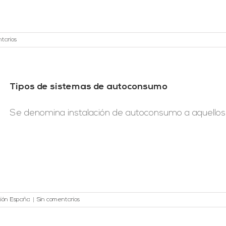
tarios
Tipos de sistemas de autoconsumo
Se denomina instalación de autoconsumo a aquellos s
ación España
|
Sin comentarios