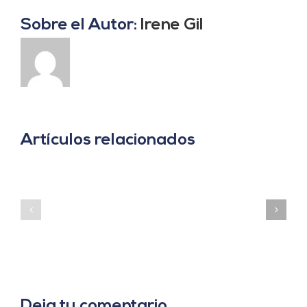
Sobre el Autor:
Irene Gil
Artículos relacionados
Webinario
Talento
Proyecta
y
PV
Empleo
–
–
SIZE
Powen
Pro
Deja tu comentario