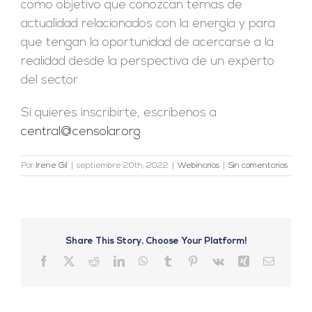
como objetivo que conozcan temas de
actualidad relacionados con la energía y para
que tengan la oportunidad de acercarse a la
realidad desde la perspectiva de un experto
del sector.
Si quieres inscribirte, escríbenos a
central@censolar.org
Por
Irene Gil
|
septiembre 20th, 2022
|
Webinarios
|
Sin comentarios
Share This Story, Choose Your Platform!
Facebook
X
Reddit
LinkedIn
WhatsApp
Tumblr
Pinterest
Vk
Xing
Correo
electrón