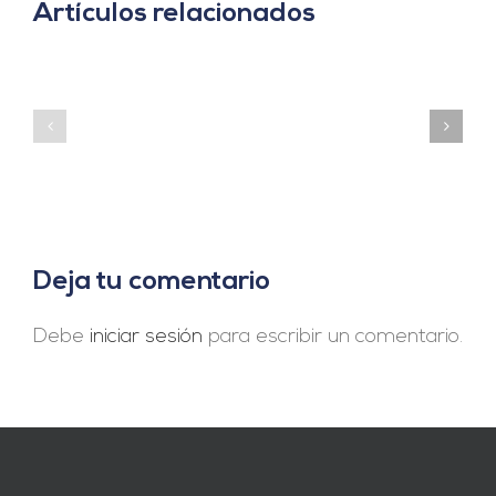
Artículos relacionados
Talento
Webinario
y
Masterclass
Empleo
–
–
ABORA
Powen
Deja tu comentario
Debe
iniciar sesión
para escribir un comentario.