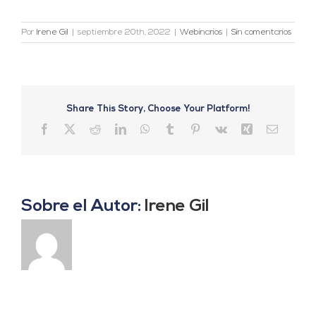
Por
Irene Gil
|
septiembre 20th, 2022
|
Webinarios
|
Sin comentarios
Share This Story, Choose Your Platform!
Facebook
X
Reddit
LinkedIn
WhatsApp
Tumblr
Pinterest
Vk
Xing
Correo
electrón
Sobre el Autor:
Irene Gil