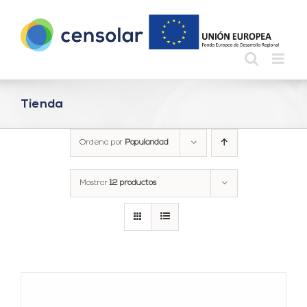
Saltar
al
contenido
Tienda
Ordena por
Popularidad
Mostrar
12 productos