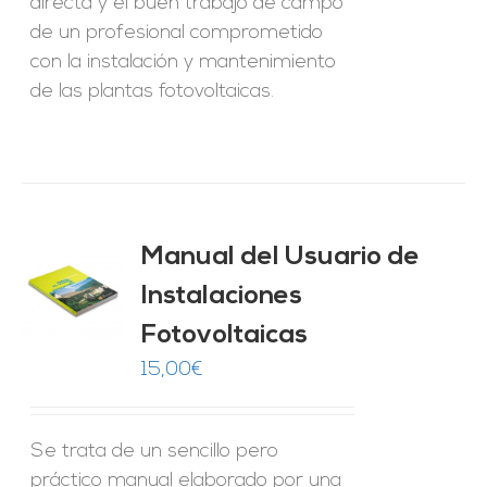
directa y el buen trabajo de campo
de un profesional comprometido
con la instalación y mantenimiento
de las plantas fotovoltaicas.
Manual del Usuario de
Instalaciones
O
Fotovoltaicas
ES
15,00
€
Se trata de un sencillo pero
práctico manual elaborado por una