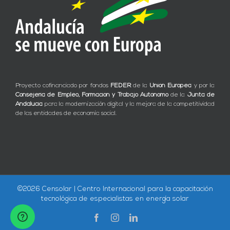
Proyecto cofinanciado por fondos
FEDER
de la
Unión Europea
y por la
Consejería de Empleo, Formación y Trabajo Autónomo
de la
Junta de
Andalucía
para la modernización digital y la mejora de la competitividad
de las entidades de economía social.
©
2026 Censolar | Centro Internacional para la capacitación
tecnológica de especialistas en energía solar
Facebook
Instagram
LinkedIn