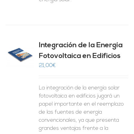
Integración de la Energía
Fotovoltaica en Edificios
O
21,00
€
ES
La integración de la energía solar
fotovoltaica en edificios jugará un
papel importante en el reemplazo
de las fuentes de energía
convencionales, ya que presenta
grandes ventajas frente a la