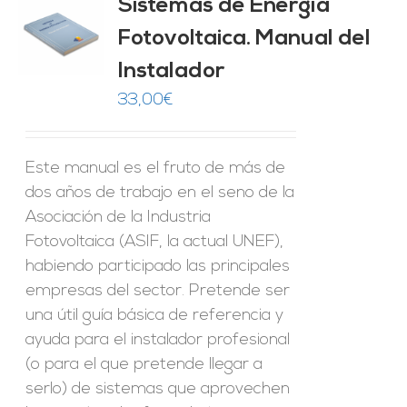
Sistemas de Energía
ado
0
de 5
Fotovoltaica. Manual del
O
Instalador
ES
33,00
€
Este manual es el fruto de más de
dos años de trabajo en el seno de la
Asociación de la Industria
Fotovoltaica (ASIF, la actual UNEF),
habiendo participado las principales
empresas del sector. Pretende ser
una útil guía básica de referencia y
ayuda para el instalador profesional
(o para el que pretende llegar a
serlo) de sistemas que aprovechen