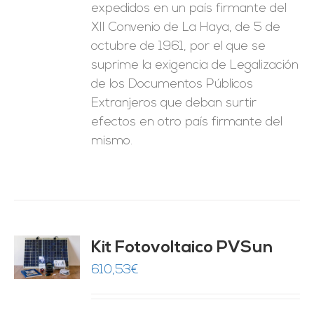
expedidos en un país firmante del
XII Convenio de La Haya, de 5 de
octubre de 1961, por el que se
suprime la exigencia de Legalización
de los Documentos Públicos
Extranjeros que deban surtir
efectos en otro país firmante del
mismo.
Kit Fotovoltaico PVSun
O
610,53
€
ES