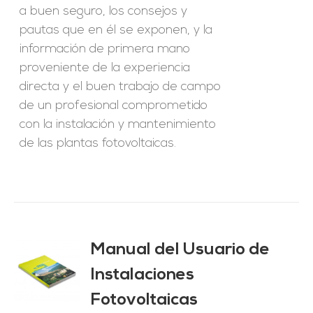
a buen seguro, los consejos y
pautas que en él se exponen, y la
información de primera mano
proveniente de la experiencia
directa y el buen trabajo de campo
de un profesional comprometido
con la instalación y mantenimiento
de las plantas fotovoltaicas.
Manual del Usuario de
Instalaciones
O
Fotovoltaicas
ES