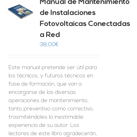
Manual de Mantenimiento
de Instalaciones
O
Fotovoltaicas Conectadas
ES
a Red
38,00
€
Este manual pretende ser útil para
los técnicos, y futuros técnicos en
fase de formación, que van a
encargarse de las diversas
operaciones de mantenimiento,
tanto preventivo como correctivo,
trasmitiéndoles la inestimable
experiencia de su autor. Los
lectores de este libro agradecerán,